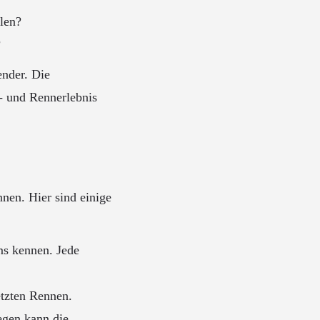
len?
?
ender. Die
t- und Rennerlebnis
nnen. Hier sind einige
ms kennen. Jede
etzten Rennen.
egen kann die