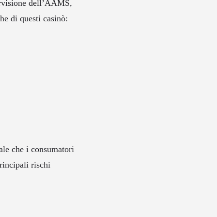
pervisione dell’AAMS,
che di questi casinò:
le che i consumatori
incipali rischi