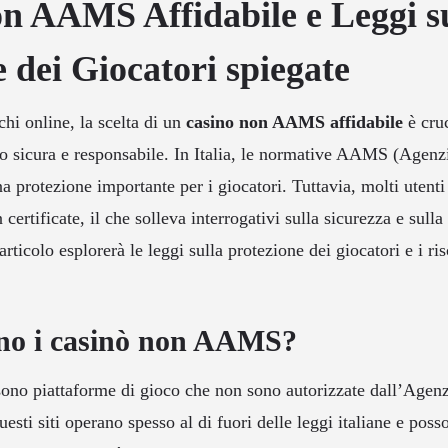
n AAMS Affidabile e Leggi s
 dei Giocatori spiegate
chi online, la scelta di un
casino non AAMS affidabile
è cruc
o sicura e responsabile. In Italia, le normative AAMS (Agenz
 protezione importante per i giocatori. Tuttavia, molti utent
certificate, il che solleva interrogativi sulla sicurezza e sulla
ticolo esplorerà le leggi sulla protezione dei giocatori e i ris
no i casinò non AAMS?
no piattaforme di gioco che non sono autorizzate dall’Agenz
esti siti operano spesso al di fuori delle leggi italiane e posso