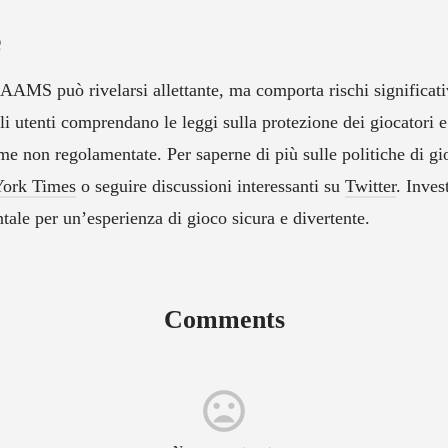
e
AAMS può rivelarsi allettante, ma comporta rischi significativ
li utenti comprendano le leggi sulla protezione dei giocatori e 
rme non regolamentate. Per saperne di più sulle politiche di gi
ork Times
o seguire discussioni interessanti su
Twitter
. Inves
ale per un’esperienza di gioco sicura e divertente.
Comments