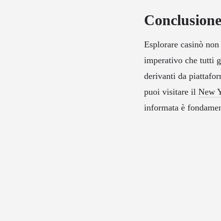
Conclusion
Esplorare casinò non 
imperativo che tutti g
derivanti da piattafo
puoi visitare il
New Y
informata è fondament