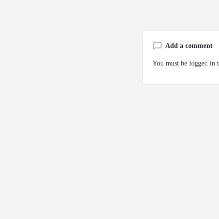
Add a comment
You must be
logged in
t