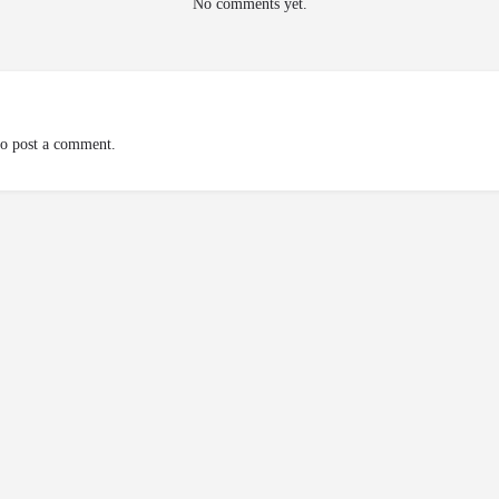
No comments yet.
o post a comment.