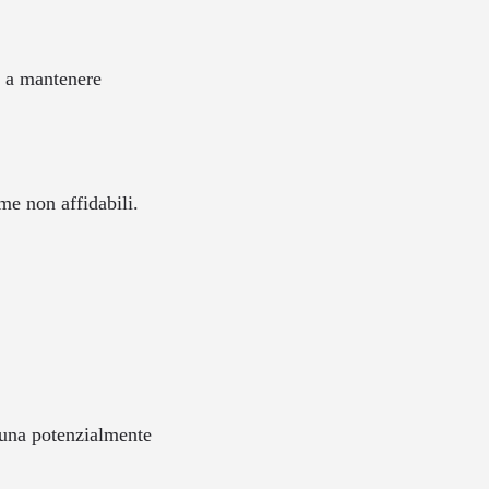
e a mantenere
me non affidabili.
e una potenzialmente