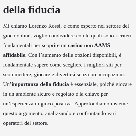
della fiducia
Mi chiamo Lorenzo Rossi, e come esperto nel settore del
gioco online, voglio condividere con te quali sono i criteri
fondamentali per scoprire un
casino non AAMS
affidabile
. Con l’aumento delle opzioni disponibili, è
fondamentale sapere come scegliere i migliori siti per
scommettere, giocare e divertirsi senza preoccupazioni.
Un’
importanza della fiducia
è essenziale, poiché giocare
in un ambiente sicuro e regolato è la chiave per
un’esperienza di gioco positiva. Approfondiamo insieme
questo argomento, analizzando e confrontando vari
operatori del settore.