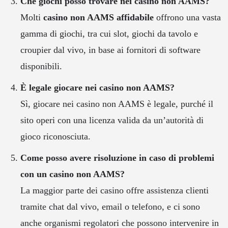
Che giochi posso trovare nei casino non AAMS?
Molti
casino non AAMS affidabile
offrono una vasta
gamma di giochi, tra cui slot, giochi da tavolo e
croupier dal vivo, in base ai fornitori di software
disponibili.
È legale giocare nei casino non AAMS?
Sì, giocare nei casino non AAMS è legale, purché il
sito operi con una licenza valida da un’autorità di
gioco riconosciuta.
Come posso avere risoluzione in caso di problemi
con un casino non AAMS?
La maggior parte dei casino offre assistenza clienti
tramite chat dal vivo, email o telefono, e ci sono
anche organismi regolatori che possono intervenire in