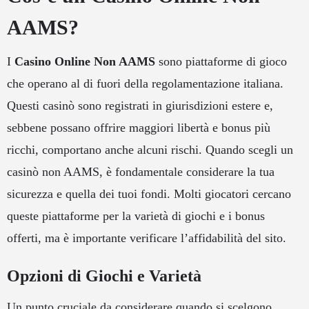
AAMS?
I
Casino Online Non AAMS
sono piattaforme di gioco
che operano al di fuori della regolamentazione italiana.
Questi casinò sono registrati in giurisdizioni estere e,
sebbene possano offrire maggiori libertà e bonus più
ricchi, comportano anche alcuni rischi. Quando scegli un
casinò non AAMS, è fondamentale considerare la tua
sicurezza e quella dei tuoi fondi. Molti giocatori cercano
queste piattaforme per la varietà di giochi e i bonus
offerti, ma è importante verificare l’affidabilità del sito.
Opzioni di Giochi e Varietà
Un punto cruciale da considerare quando si scelgono