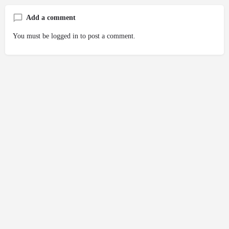
Add a comment
You must be
logged in
to post a comment.