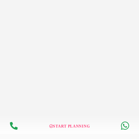
START PLANNING