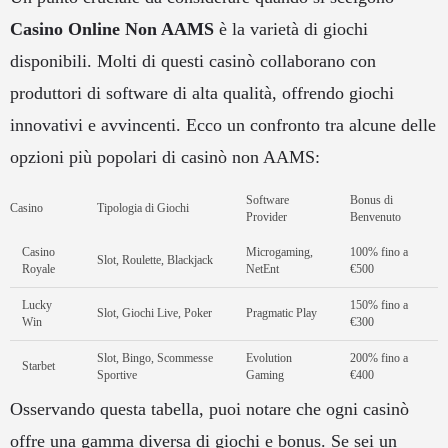
Casino Online Non AAMS
è la varietà di giochi
disponibili. Molti di questi casinò collaborano con
produttori di software di alta qualità, offrendo giochi
innovativi e avvincenti. Ecco un confronto tra alcune delle
opzioni più popolari di casinò non AAMS:
Software
Bonus di
Casino
Tipologia di Giochi
Provider
Benvenuto
Casino
Microgaming,
100% fino a
Slot, Roulette, Blackjack
Royale
NetEnt
€500
Lucky
150% fino a
Slot, Giochi Live, Poker
Pragmatic Play
Win
€300
Slot, Bingo, Scommesse
Evolution
200% fino a
Starbet
Sportive
Gaming
€400
Osservando questa tabella, puoi notare che ogni casinò
offre una gamma diversa di giochi e bonus. Se sei un