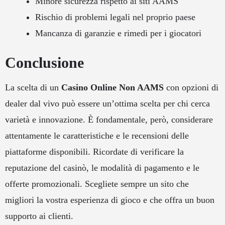
Minore sicurezza rispetto ai siti AAMS
Rischio di problemi legali nel proprio paese
Mancanza di garanzie e rimedi per i giocatori
Conclusione
La scelta di un
Casino Online Non AAMS
con opzioni di
dealer dal vivo può essere un’ottima scelta per chi cerca
varietà e innovazione. È fondamentale, però, considerare
attentamente le caratteristiche e le recensioni delle
piattaforme disponibili. Ricordate di verificare la
reputazione del casinò, le modalità di pagamento e le
offerte promozionali. Scegliete sempre un sito che
migliori la vostra esperienza di gioco e che offra un buon
supporto ai clienti.