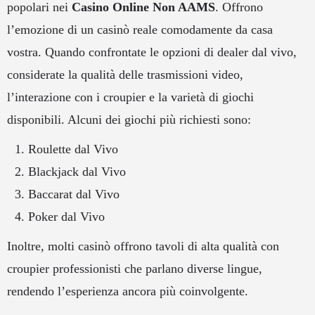
popolari nei
Casino Online Non AAMS
. Offrono
l’emozione di un casinò reale comodamente da casa
vostra. Quando confrontate le opzioni di dealer dal vivo,
considerate la qualità delle trasmissioni video,
l’interazione con i croupier e la varietà di giochi
disponibili. Alcuni dei giochi più richiesti sono:
Roulette dal Vivo
Blackjack dal Vivo
Baccarat dal Vivo
Poker dal Vivo
Inoltre, molti casinò offrono tavoli di alta qualità con
croupier professionisti che parlano diverse lingue,
rendendo l’esperienza ancora più coinvolgente.