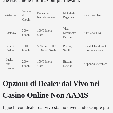
che riassume le informazioni più rilevanti:
Varietà
Bonus per
Metodi di
Piattaforma
di
Servizio Clienti
Nuovi Giocatori
Pagamento
Giochi
Visa,
300+
100% fino a
CasinoX
Mastercard,
24/7 Chat Live
Giochi
500€
Bitcoin
Betsoft
150+
50% fino a 300€
PayPal,
Email, Chat durante
Casino
Giochi
+ 50 Giri Gratis
Skrill
l’orario lavorativo
Lucky
200+
150% fino a
Bitcoin,
Star
Supporto telefonico
Giochi
400€
Neteller
Casino
Opzioni di Dealer dal Vivo nei
Casino Online Non AAMS
I giochi con dealer dal vivo stanno diventando sempre più