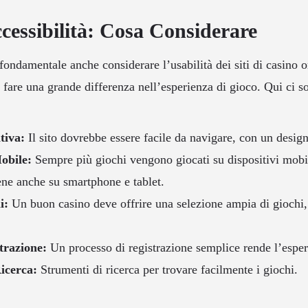
ccessibilità: Cosa Considerare
 fondamentale anche considerare l’usabilità dei siti di casi
ò fare una grande differenza nell’esperienza di gioco. Qui ci s
tiva:
Il sito dovrebbe essere facile da navigare, con un design
obile:
Sempre più giochi vengono giocati su dispositivi mobil
bene anche su smartphone e tablet.
i:
Un buon casino deve offrire una selezione ampia di giochi, 
strazione:
Un processo di registrazione semplice rende l’esper
Ricerca:
Strumenti di ricerca per trovare facilmente i giochi.