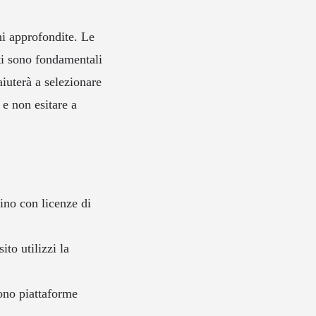
ni approfondite. Le
nti sono fondamentali
aiuterà a selezionare
 e non esitare a
ino con licenze di
ito utilizzi la
ono piattaforme