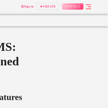
Sign in
CREATE
CONTACT
MS:
ined
atures