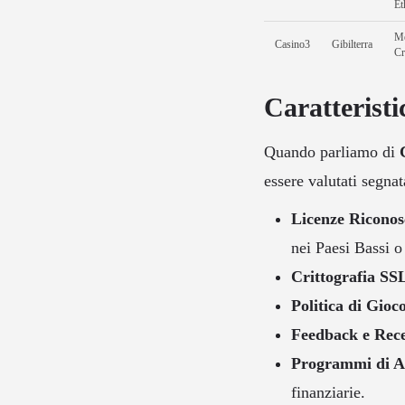
Et
Me
Casino3
Gibilterra
Cr
Caratterist
Quando parliamo di
essere valutati segna
Licenze Riconos
nei Paesi Bassi o
Crittografia SS
Politica di Gioc
Feedback e Rece
Programmi di Af
finanziarie.