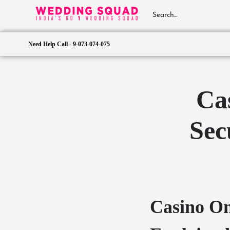
Need Help Call - 9-073-074-075
Ca
Sec
Casino On