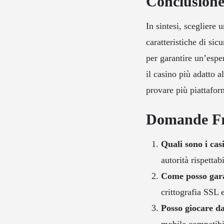
Conclusion
In sintesi, scegliere 
caratteristiche di sic
per garantire un’esper
il casino più adatto a
provare più piattafor
Domande Fr
Quali sono i ca
autorità rispetta
Come posso garan
crittografia SSL 
Posso giocare d