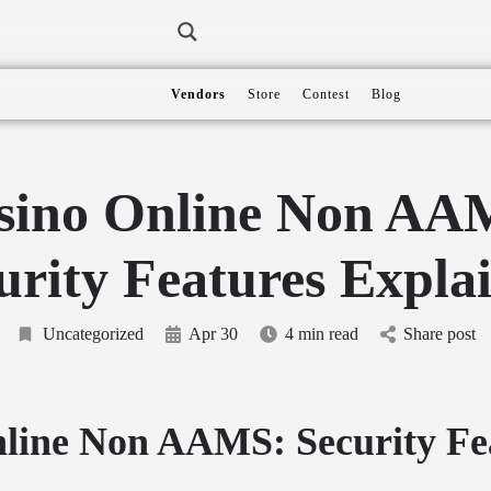
Vendors
Store
Contest
Blog
sino Online Non AA
urity Features Expla
Uncategorized
Apr 30
4 min read
Share post
line Non AAMS: Security Fe