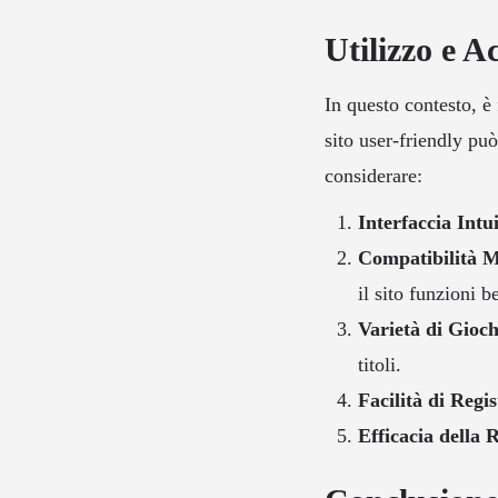
Utilizzo e A
In questo contesto, è
sito user-friendly pu
considerare:
Interfaccia Intui
Compatibilità M
il sito funzioni 
Varietà di Gioch
titoli.
Facilità di Regi
Efficacia della 