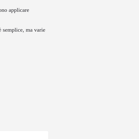
ono applicare
è semplice, ma varie