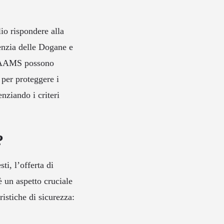
io rispondere alla
nzia delle Dogane e
on AAMS possono
 per proteggere i
enziando i criteri
?
i, l’offerta di
è un aspetto cruciale
ristiche di sicurezza: