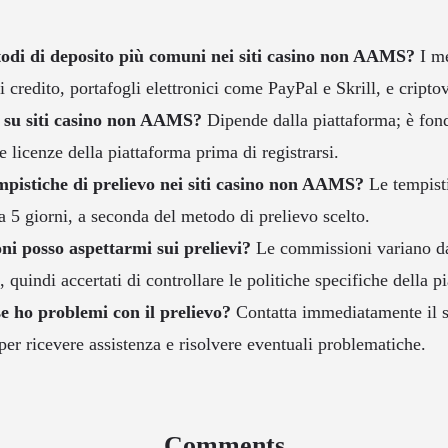
todi di deposito più comuni nei siti casino non AAMS?
I me
i credito, portafogli elettronici come PayPal e Skrill, e cript
e su siti casino non AAMS?
Dipende dalla piattaforma; è fon
e licenze della piattaforma prima di registrarsi.
mpistiche di prelievo nei siti casino non AAMS?
Le tempist
a 5 giorni, a seconda del metodo di prelievo scelto.
i posso aspettarmi sui prelievi?
Le commissioni variano da 
quindi accertati di controllare le politiche specifiche della p
e ho problemi con il prelievo?
Contatta immediatamente il se
 per ricevere assistenza e risolvere eventuali problematiche.
Comments