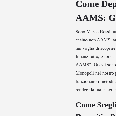
Come Depo
AAMS: Gu
Sono Marco Rossi, un 
casino non AAMS, ana
hai voglia di scoprire 
Innanzitutto, è fond
AAMS”. Questi sono c
Monopoli nel nostro p
funzionano i metodi d
rendere la tua esperie
Come Scegli