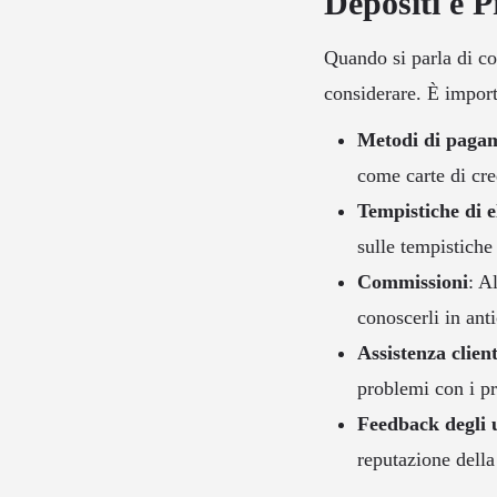
Depositi e P
Quando si parla di co
considerare. È importa
Metodi di pagam
come carte di cred
Tempistiche di 
sulle tempistiche
Commissioni
: A
conoscerli in anti
Assistenza client
problemi con i pr
Feedback degli 
reputazione della