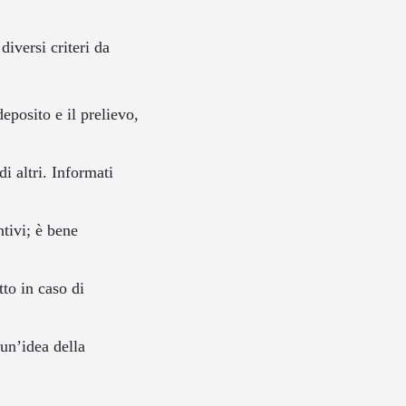
iversi criteri da
deposito e il prelievo,
di altri. Informati
tivi; è bene
tto in caso di
 un’idea della