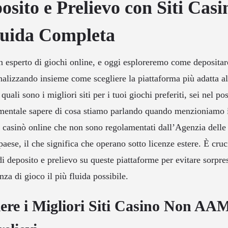
sito e Prelievo con Siti Cas
ida Completa
esperto di giochi online, e oggi esploreremo come depositare
lizzando insieme come scegliere la piattaforma più adatta al
quali sono i migliori siti per i tuoi giochi preferiti, sei nel po
amentale sapere di cosa stiamo parlando quando menzioniamo i
asinò online che non sono regolamentati dall’Agenzia delle
aese, il che significa che operano sotto licenze estere. È cru
i deposito e prelievo su queste piattaforme per evitare sorpre
nza di gioco il più fluida possibile.
ere i Migliori Siti Casino Non AA