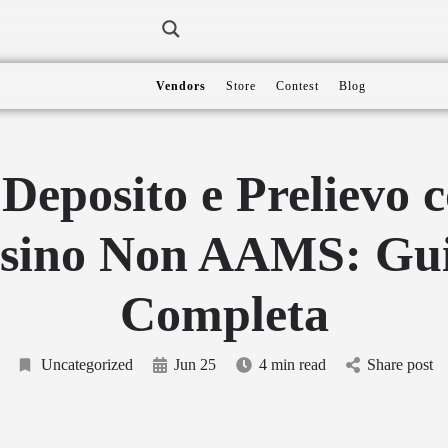
Vendors
Store
Contest
Blog
eposito e Prelievo c
sino Non AAMS: Gu
Completa
Uncategorized
Jun 25
4 min read
Share post