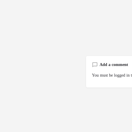
Add a comment
You must be
logged in
t