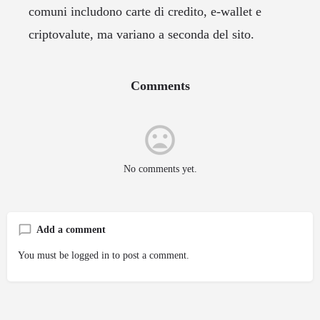
comuni includono carte di credito, e-wallet e
criptovalute, ma variano a seconda del sito.
Comments
No comments yet.
Add a comment
You must be
logged in
to post a comment.