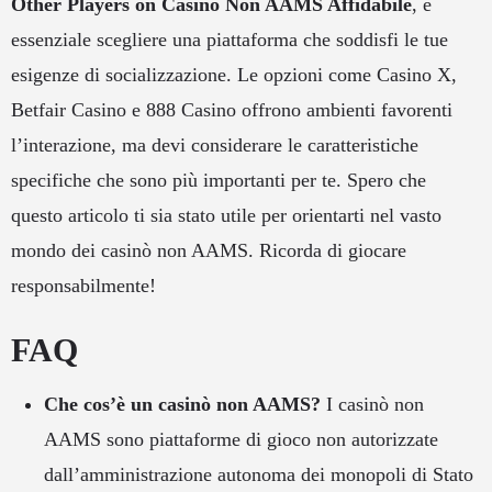
Other Players on Casino Non AAMS Affidabile
, è
essenziale scegliere una piattaforma che soddisfi le tue
esigenze di socializzazione. Le opzioni come Casino X,
Betfair Casino e 888 Casino offrono ambienti favorenti
l’interazione, ma devi considerare le caratteristiche
specifiche che sono più importanti per te. Spero che
questo articolo ti sia stato utile per orientarti nel vasto
mondo dei casinò non AAMS. Ricorda di giocare
responsabilmente!
FAQ
Che cos’è un casinò non AAMS?
I casinò non
AAMS sono piattaforme di gioco non autorizzate
dall’amministrazione autonoma dei monopoli di Stato