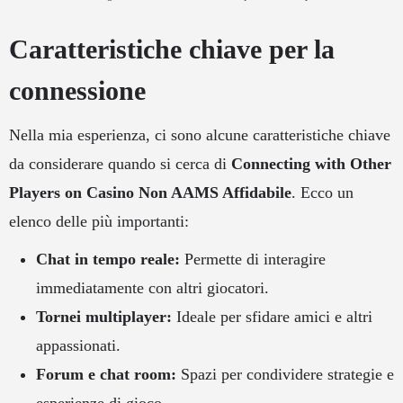
Caratteristiche chiave per la
connessione
Nella mia esperienza, ci sono alcune caratteristiche chiave
da considerare quando si cerca di
Connecting with Other
Players on Casino Non AAMS Affidabile
. Ecco un
elenco delle più importanti:
Chat in tempo reale:
Permette di interagire
immediatamente con altri giocatori.
Tornei multiplayer:
Ideale per sfidare amici e altri
appassionati.
Forum e chat room:
Spazi per condividere strategie e
esperienze di gioco.