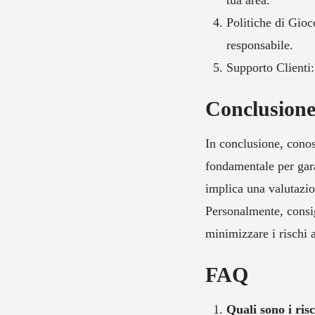
tua area.
Politiche di Gioc
responsabile.
Supporto Clienti:
Conclusion
In conclusione, cono
fondamentale per gara
implica una valutazio
Personalmente, consig
minimizzare i rischi a
FAQ
Quali sono i ri