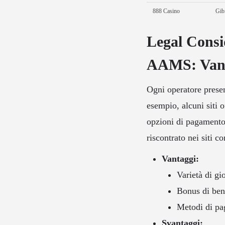
888 Casino
Gibi
Legal Consi
AAMS: Vant
Ogni operatore presen
esempio, alcuni siti o
opzioni di pagamento 
riscontrato nei siti co
Vantaggi:
Varietà di gi
Bonus di ben
Metodi di pa
Svantaggi: