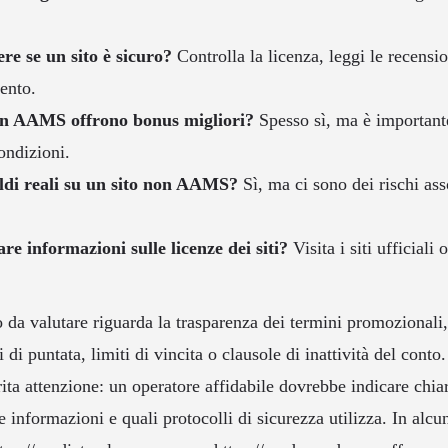
e se un sito è sicuro?
Controlla la licenza, leggi le recensio
ento.
on AAMS offrono bonus migliori?
Spesso sì, ma è important
ondizioni.
oldi reali su un sito non AAMS?
Sì, ma ci sono dei rischi ass
re informazioni sulle licenze dei siti?
Visita i siti ufficiali
 da valutare riguarda la trasparenza dei termini promozionali
i di puntata, limiti di vincita o clausole di inattività del cont
rita attenzione: un operatore affidabile dovrebbe indicare ch
 informazioni e quali protocolli di sicurezza utilizza. In alcun