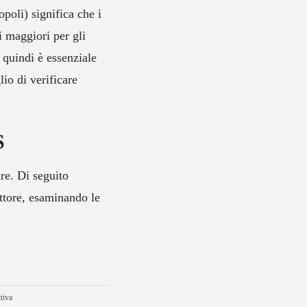
li) significa che i
i maggiori per gli
, quindi è essenziale
lio di verificare
S
re. Di seguito
ettore, esaminando le
itiva