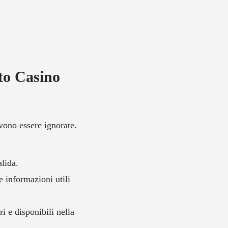
ito Casino
vono essere ignorate.
alida.
e informazioni utili
i e disponibili nella