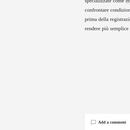
specializzate come
h
confrontare condizioni
prima della registrazi
rendere più semplice d
Add a comment