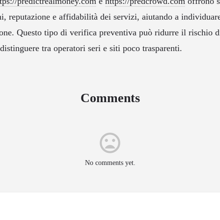
ttps://predictrealmoney.com
e
https://predcrowd.com
offrono s
, reputazione e affidabilità dei servizi, aiutando a individuare
one. Questo tipo di verifica preventiva può ridurre il rischio d
istinguere tra operatori seri e siti poco trasparenti.
Comments
No comments yet.