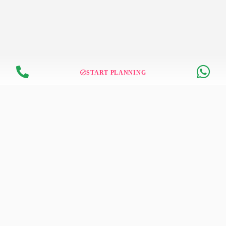
START PLANNING
Dedicated Wedding Store
Browse thousands of products & Services find for your wedding
WEDDING STORE