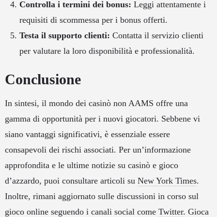
Controlla i termini dei bonus:
Leggi attentamente i
requisiti di scommessa per i bonus offerti.
Testa il supporto clienti:
Contatta il servizio clienti
per valutare la loro disponibilità e professionalità.
Conclusione
In sintesi, il mondo dei casinò non AAMS offre una
gamma di opportunità per i nuovi giocatori. Sebbene vi
siano vantaggi significativi, è essenziale essere
consapevoli dei rischi associati. Per un’informazione
approfondita e le ultime notizie su casinò e gioco
d’azzardo, puoi consultare articoli su
New York Times
.
Inoltre, rimani aggiornato sulle discussioni in corso sul
gioco online seguendo i canali social come
Twitter
. Gioca