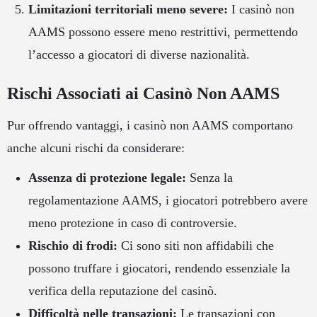
Limitazioni territoriali meno severe:
I casinò non
AAMS possono essere meno restrittivi, permettendo
l’accesso a giocatori di diverse nazionalità.
Rischi Associati ai Casinò Non AAMS
Pur offrendo vantaggi, i casinò non AAMS comportano
anche alcuni rischi da considerare:
Assenza di protezione legale:
Senza la
regolamentazione AAMS, i giocatori potrebbero avere
meno protezione in caso di controversie.
Rischio di frodi:
Ci sono siti non affidabili che
possono truffare i giocatori, rendendo essenziale la
verifica della reputazione del casinò.
Difficoltà nelle transazioni:
Le transazioni con