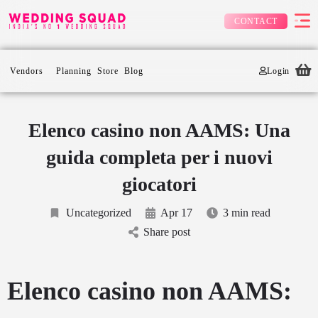
CONTACT
Vendors
Planning
Store
Blog
Login
Elenco casino non AAMS: Una
guida completa per i nuovi
giocatori
Uncategorized
Apr 17
3 min read
Share post
Elenco casino non AAMS: