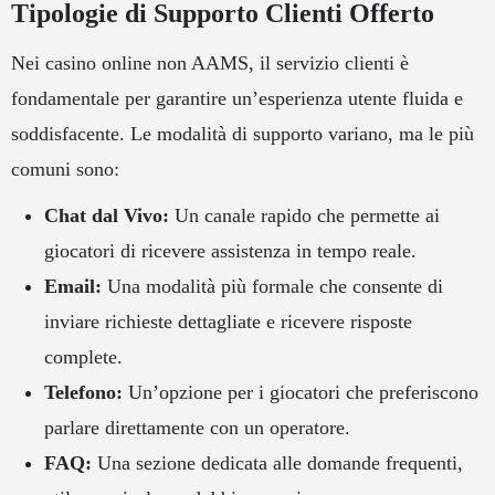
Tipologie di Supporto Clienti Offerto
Nei casino online non AAMS, il servizio clienti è
fondamentale per garantire un’esperienza utente fluida e
soddisfacente. Le modalità di supporto variano, ma le più
comuni sono:
Chat dal Vivo:
Un canale rapido che permette ai
giocatori di ricevere assistenza in tempo reale.
Email:
Una modalità più formale che consente di
inviare richieste dettagliate e ricevere risposte
complete.
Telefono:
Un’opzione per i giocatori che preferiscono
parlare direttamente con un operatore.
FAQ:
Una sezione dedicata alle domande frequenti,