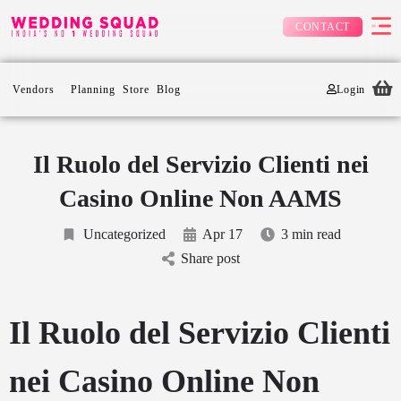
CONTACT
Vendors
Planning
Store
Blog
Login
Il Ruolo del Servizio Clienti nei
Casino Online Non AAMS
Uncategorized
Apr 17
3 min read
Share post
Il Ruolo del Servizio Clienti
nei Casino Online Non