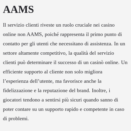
AAMS
Il servizio clienti riveste un ruolo cruciale nei casino
online non AAMS, poiché rappresenta il primo punto di
contatto per gli utenti che necessitano di assistenza. In un
settore altamente competitivo, la qualità del servizio
clienti può determinare il successo di un casinò online. Un
efficiente supporto al cliente non solo migliora
l’esperienza dell’utente, ma favorisce anche la
fidelizzazione e la reputazione del brand. Inoltre, i
giocatori tendono a sentirsi più sicuri quando sanno di
poter contare su un supporto rapido e competente in caso
di problemi.