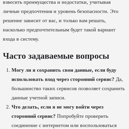
взвесить преимущества и недостатки, учитывая
личные предпочтения и уровень безопасности. Это
решение зависит от вас, и только вам решать,
насколько предпочтительным будет такой вариант
входа в систему.
Часто задаваемые вопросы
Могу ли я сохранить свои данные, если буду
использовать вход через сторонний сервис?
Да,
большинство таких сервисов позволяет сохранить
данные учетной записи.
Что делать, если я не могу войти через
сторонний сервис?
Попробуйте проверить
соединение с интернетом или воспользоваться