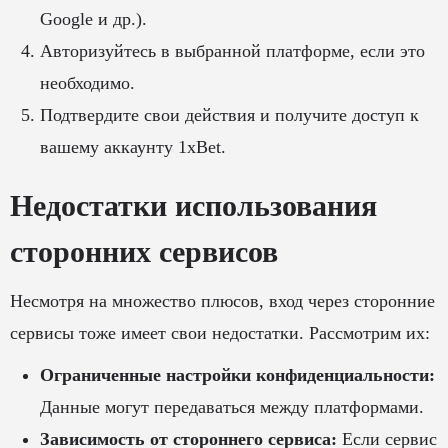
Google и др.).
Авторизуйтесь в выбранной платформе, если это
необходимо.
Подтвердите свои действия и получите доступ к
вашему аккаунту 1xBet.
Недостатки использования
сторонних сервисов
Несмотря на множество плюсов, вход через сторонние
сервисы тоже имеет свои недостатки. Рассмотрим их:
Ограниченные настройки конфиденциальности:
Данные могут передаваться между платформами.
Зависимость от стороннего сервиса:
Если сервис