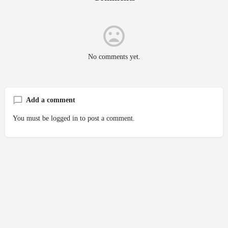
No comments yet.
Add a comment
You must be
logged in
to post a comment.