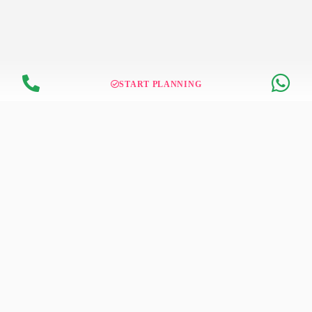
START PLANNING
Dedicated Wedding Store
Browse thousands of products & Services find for your wedding
WEDDING STORE