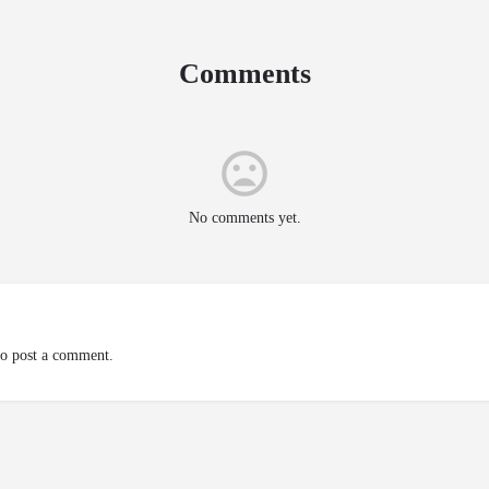
Comments
No comments yet.
o post a comment.