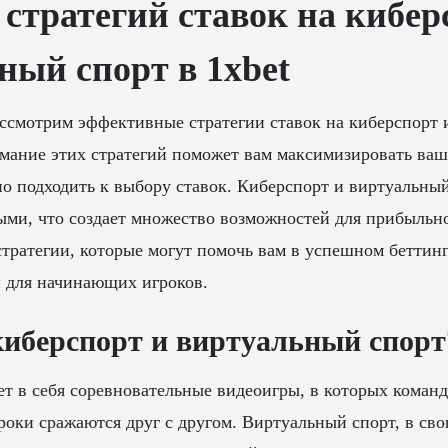
 стратегий ставок на кибер
ный спорт в 1xbet
ассмотрим эффективные стратегии ставок на киберспорт
имание этих стратегий поможет вам максимизировать ва
но подходить к выбору ставок. Киберспорт и виртуальный
ыми, что создает множество возможностей для прибыльн
тратегии, которые могут помочь вам в успешном беттинг
 для начинающих игроков.
киберспорт и виртуальный спорт
т в себя соревновательные видеоигры, в которых коман
оки сражаются друг с другом. Виртуальный спорт, в сво