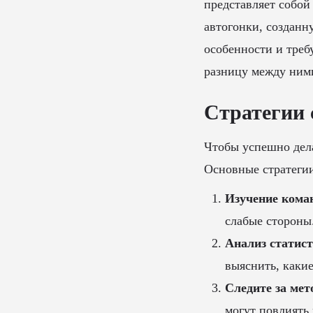
представляет собой
автогонки, создан
особенности и треб
разницу между ним
Стратегии 
Чтобы успешно дела
Основные стратеги
Изучение коман
слабые стороны
Анализ статист
выяснить, каки
Следите за мет
могут повлиять 