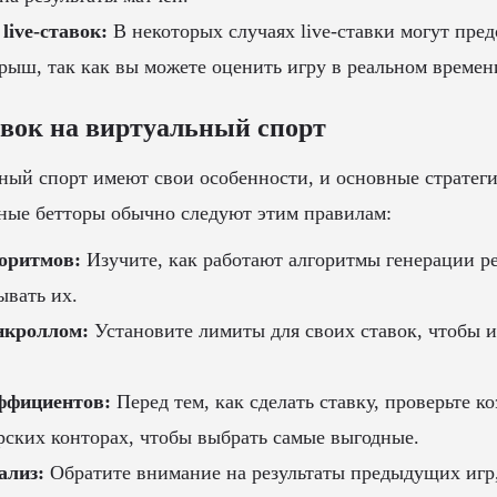
live-ставок:
В некоторых случаях live-ставки могут пре
рыш, так как вы можете оценить игру в реальном времен
авок на виртуальный спорт
ный спорт имеют свои особенности, и основные стратеги
ные бетторы обычно следуют этим правилам:
оритмов:
Изучите, как работают алгоритмы генерации ре
ывать их.
нкроллом:
Установите лимиты для своих ставок, чтобы 
ффициентов:
Перед тем, как сделать ставку, проверьте 
рских конторах, чтобы выбрать самые выгодные.
ализ:
Обратите внимание на результаты предыдущих игр