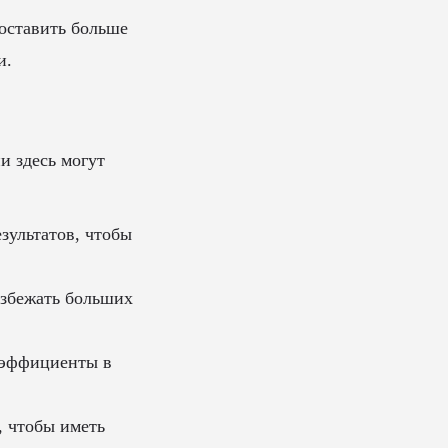
доставить больше
и.
и здесь могут
зультатов, чтобы
избежать больших
коэффициенты в
, чтобы иметь