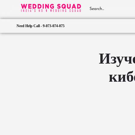
Need Help Call - 9-073-074-075
Изуч
киб