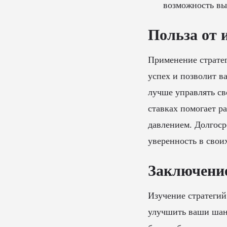
возможность вы
Польза от 
Применение стратег
успех и позволит в
лучше управлять св
ставках помогает р
давлением. Долгоср
уверенность в свои
Заключени
Изучение стратегий
улучшить ваши шан