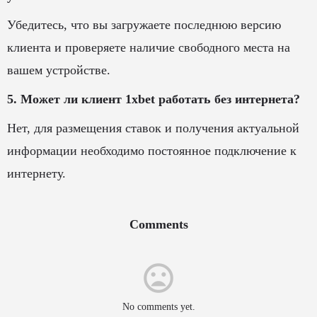
Убедитесь, что вы загружаете последнюю версию
клиента и проверяете наличие свободного места на
вашем устройстве.
5. Может ли клиент 1xbet работать без интернета?
Нет, для размещения ставок и получения актуальной
информации необходимо постоянное подключение к
интернету.
Comments
No comments yet.