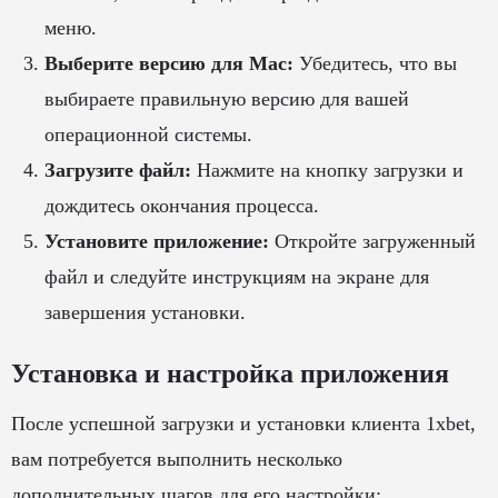
меню.
Выберите версию для Mac:
Убедитесь, что вы
выбираете правильную версию для вашей
операционной системы.
Загрузите файл:
Нажмите на кнопку загрузки и
дождитесь окончания процесса.
Установите приложение:
Откройте загруженный
файл и следуйте инструкциям на экране для
завершения установки.
Установка и настройка приложения
После успешной загрузки и установки клиента 1xbet,
вам потребуется выполнить несколько
дополнительных шагов для его настройки: