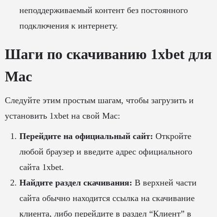
неподдерживаемый контент без постоянного
подключения к интернету.
Шаги по скачиванию 1xbet для
Mac
Следуйте этим простым шагам, чтобы загрузить и
установить 1xbet на свой Mac:
Перейдите на официальный сайт:
Откройте
любой браузер и введите адрес официального
сайта 1xbet.
Найдите раздел скачивания:
В верхней части
сайта обычно находится ссылка на скачивание
клиента, либо перейдите в раздел “Клиент” в