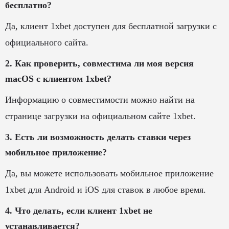
бесплатно?
Да, клиент 1xbet доступен для бесплатной загрузки с
официального сайта.
2. Как проверить, совместима ли моя версия
macOS с клиентом 1xbet?
Информацию о совместимости можно найти на
странице загрузки на официальном сайте 1xbet.
3. Есть ли возможность делать ставки через
мобильное приложение?
Да, вы можете использовать мобильное приложение
1xbet для Android и iOS для ставок в любое время.
4. Что делать, если клиент 1xbet не
устанавливается?