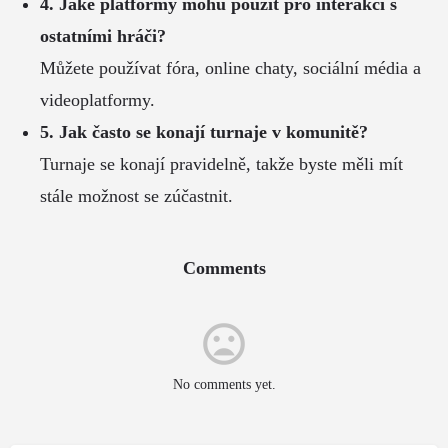
4. Jaké platformy mohu použít pro interakci s
ostatními hráči?
Můžete používat fóra, online chaty, sociální média a
videoplatformy.
5. Jak často se konají turnaje v komunitě?
Turnaje se konají pravidelně, takže byste měli mít
stále možnost se zúčastnit.
Comments
No comments yet.