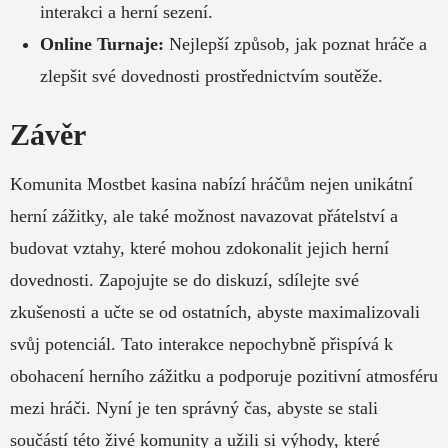
interakci a herní sezení.
Online Turnaje:
Nejlepší způsob, jak poznat hráče a
zlepšit své dovednosti prostřednictvím soutěže.
Závěr
Komunita Mostbet kasina nabízí hráčům nejen unikátní
herní zážitky, ale také možnost navazovat přátelství a
budovat vztahy, které mohou zdokonalit jejich herní
dovednosti. Zapojujte se do diskuzí, sdílejte své
zkušenosti a učte se od ostatních, abyste maximalizovali
svůj potenciál. Tato interakce nepochybně přispívá k
obohacení herního zážitku a podporuje pozitivní atmosféru
mezi hráči. Nyní je ten správný čas, abyste se stali
součástí této živé komunity a užili si výhody, které