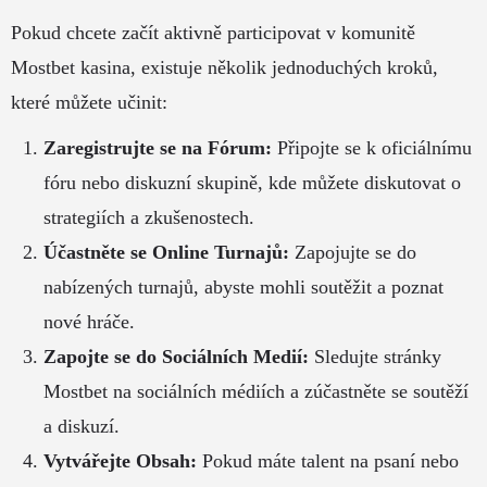
Pokud chcete začít aktivně participovat v komunitě
Mostbet kasina, existuje několik jednoduchých kroků,
které můžete učinit:
Zaregistrujte se na Fórum:
Připojte se k oficiálnímu
fóru nebo diskuzní skupině, kde můžete diskutovat o
strategiích a zkušenostech.
Účastněte se Online Turnajů:
Zapojujte se do
nabízených turnajů, abyste mohli soutěžit a poznat
nové hráče.
Zapojte se do Sociálních Medií:
Sledujte stránky
Mostbet na sociálních médiích a zúčastněte se soutěží
a diskuzí.
Vytvářejte Obsah:
Pokud máte talent na psaní nebo