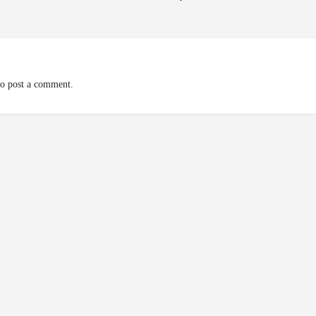
o post a comment.