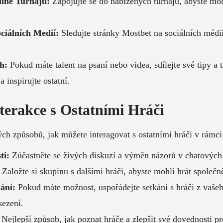
line Turnajů:
Zapojujte se do nabízených turnajů, abyste moh
ciálních Medií:
Sledujte stránky Mostbet na sociálních médií
h:
Pokud máte talent na psaní nebo videa, sdílejte své tipy a 
 inspirujte ostatní.
terakce s Ostatními Hráči
ch způsobů, jak můžete interagovat s ostatními hráči v rámc
ti:
Zúčastněte se živých diskuzí a výměn názorů v chatových
Založte si skupinu s dalšími hráči, abyste mohli hrát společně 
ání:
Pokud máte možnost, uspořádejte setkání s hráči z vašeh
sezení.
Nejlepší způsob, jak poznat hráče a zlepšit své dovednosti p