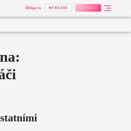
Sign in
CREATE
CONTACT
na:
áči
statními