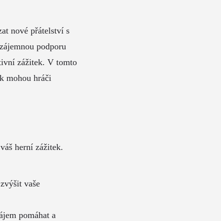
at nové přátelství s
a vzájemnou podporu
tivní zážitek. V tomto
jak mohou hráči
áš herní zážitek.
 zvýšit vaše
zájem pomáhat a