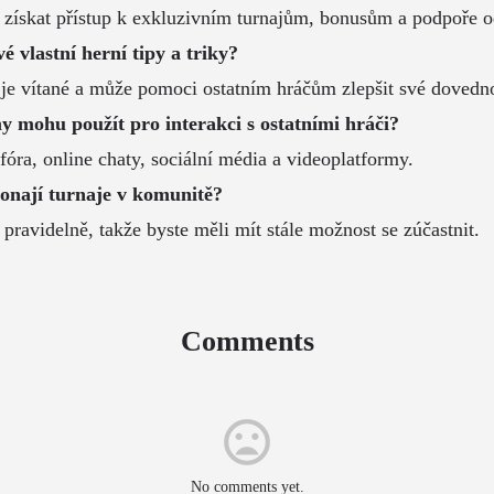
 získat přístup k exkluzivním turnajům, bonusům a podpoře od
vé vlastní herní tipy a triky?
ů je vítané a může pomoci ostatním hráčům zlepšit své dovedno
y mohu použít pro interakci s ostatními hráči?
óra, online chaty, sociální média a videoplatformy.
konají turnaje v komunitě?
 pravidelně, takže byste měli mít stále možnost se zúčastnit.
Comments
No comments yet.