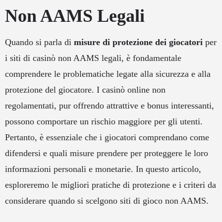
Non AAMS Legali
Quando si parla di
misure di protezione dei giocatori
per
i siti di casinò non AAMS legali, è fondamentale
comprendere le problematiche legate alla sicurezza e alla
protezione del giocatore. I casinò online non
regolamentati, pur offrendo attrattive e bonus interessanti,
possono comportare un rischio maggiore per gli utenti.
Pertanto, è essenziale che i giocatori comprendano come
difendersi e quali misure prendere per proteggere le loro
informazioni personali e monetarie. In questo articolo,
esploreremo le migliori pratiche di protezione e i criteri da
considerare quando si scelgono siti di gioco non AAMS.