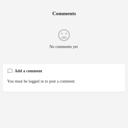
Comments
No comments yet.
Add a comment
You must be
logged in
to post a comment.