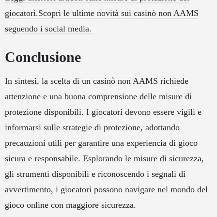
giocatori.
Scopri le ultime novità sui casinò non AAMS
seguendo i social media.
Conclusione
In sintesi, la scelta di un casinò non AAMS richiede
attenzione e una buona comprensione delle misure di
protezione disponibili. I giocatori devono essere vigili e
informarsi sulle strategie di protezione, adottando
precauzioni utili per garantire una experiencia di gioco
sicura e responsabile. Esplorando le misure di sicurezza,
gli strumenti disponibili e riconoscendo i segnali di
avvertimento, i giocatori possono navigare nel mondo del
gioco online con maggiore sicurezza.