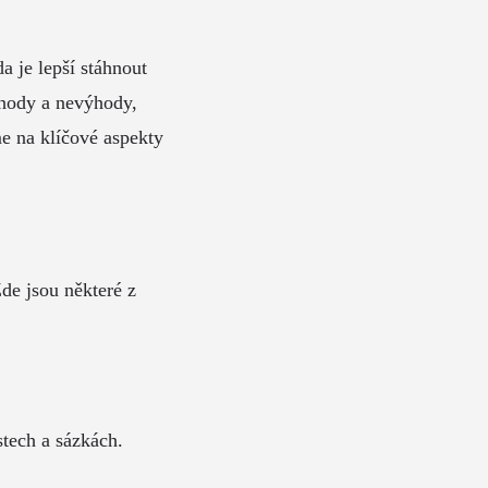
a je lepší stáhnout
ýhody a nevýhody,
me na klíčové aspekty
de jsou některé z
stech a sázkách.