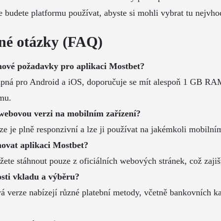
de budete platformu používat, abyste si mohli vybrat tu nejvho
né otázky (FAQ)
mové požadavky pro aplikaci Mostbet?
upná pro Android a iOS, doporučuje se mít alespoň 1 GB RAM
mu.
ebovou verzi na mobilním zařízení?
e je plně responzivní a lze ji používat na jakémkoli mobilním
hovat aplikaci Mostbet?
ete stáhnout pouze z oficiálních webových stránek, což zajišť
sti vkladu a výběru?
á verze nabízejí různé platební metody, včetně bankovních ka