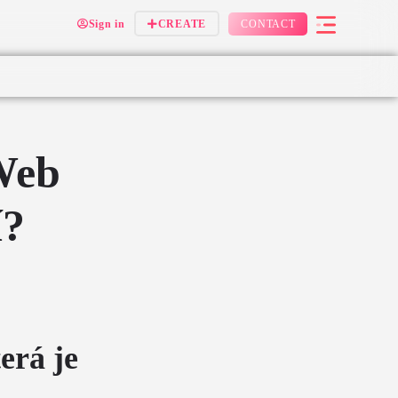
Sign in
CREATE
CONTACT
Web
í?
erá je