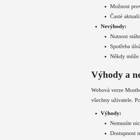
Možnost provo
Časté aktuali
Nevýhody:
Nutnost stáhn
Spotřeba úlo
Někdy může b
Výhody a n
Webová verze Mostbet
všechny uživatele. Po
Výhody:
Nemusíte nic
Dostupnost n