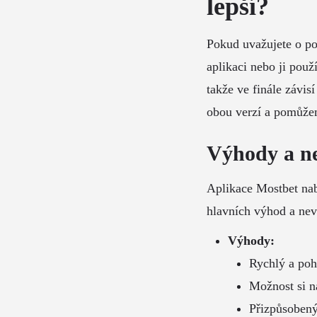
lepší?
Pokud uvažujete o po
aplikaci nebo ji pou
takže ve finále závis
obou verzí a pomůžem
Výhody a n
Aplikace Mostbet nab
hlavních výhod a nev
Výhody:
Rychlý a poh
Možnost si na
Přizpůsobený