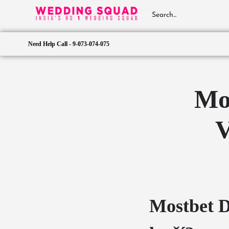
Need Help Call - 9-073-074-075
Mo
V
Mostbet D