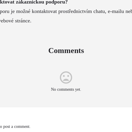
ktovat zákaznickou podporu?
oru je možné kontaktovat prostřednictvím chatu, e-mailu nebo
webové stránce.
Comments
No comments yet.
o post a comment.