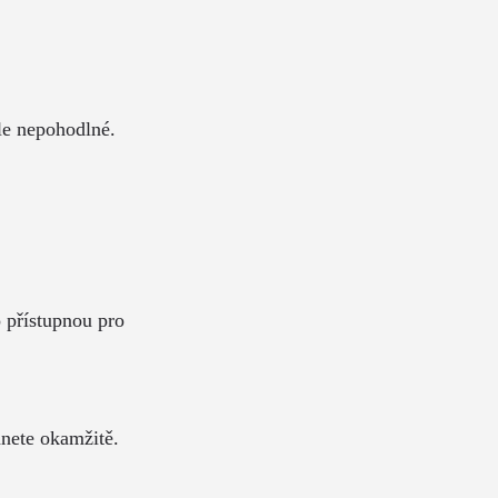
ele nepohodlné.
o přístupnou pro
anete okamžitě.