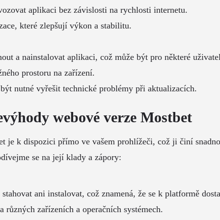
zovat aplikaci bez závislosti na rychlosti internetu.
zace, které zlepšují výkon a stabilitu.
out a nainstalovat aplikaci, což může být pro některé uživat
žného prostoru na zařízení.
ýt nutné vyřešit technické problémy při aktualizacích.
evýhody webové verze Mostbet
 je k dispozici přímo ve vašem prohlížeči, což ji činí snadn
dívejme se na její klady a zápory:
 stahovat ani instalovat, což znamená, že se k platformě dost
a různých zařízeních a operačních systémech.