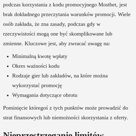
podczas korzystania z kodu promocyjnego Mostbet, jest
brak dokładnego przeczytania warunków promocji. Wiele
osób zakłada, że zna zasady, podczas gdy w
rzeczywistości mogą one być skomplikowane lub
zmienne. Kluczowe jest, aby zwracać uwagę na:
Minimalną kwotę wpłaty
Okres ważności kodu
Rodzaje gier lub zakładów, na które można
wykorzystać promocję
Wymagania dotyczące obrotu
Pominięcie któregoś z tych punktów może prowadzić do
strat finansowych lub niemożności skorzystania z oferty.
Nieprzestrzeganie limitów