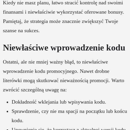
Kiedy nie masz planu, łatwo stracić kontrolę nad swoimi
finansami i niewłaściwie wykorzystać oferowane bonusy.
Pamiętaj, że strategia może znacznie zwiększyć Twoje
szanse na sukces.
Niewłaściwe wprowadzenie kodu
Ostatni, ale nie mniej ważny błąd, to niewłaściwe
wprowadzenie kodu promocyjnego. Nawet drobne
literówki mogą skutkować nieważnością promocji. Warto
zwrócić szczególną uwagę na:
Dokładność wklejania lub wpisywania kodu.
Sprawdzenie, czy nie ma spacji na początku lub końcu
kodu.
Upewnienie się, że korzystasz z aktualnej wersji kodu.