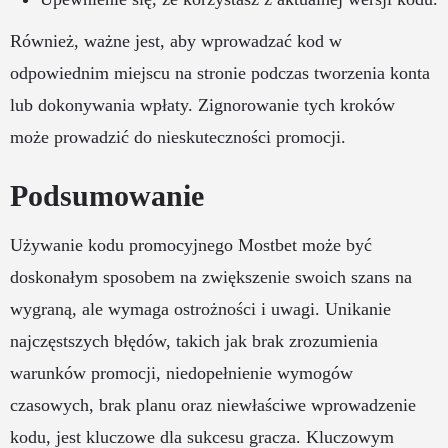
Również, ważne jest, aby wprowadzać kod w
odpowiednim miejscu na stronie podczas tworzenia konta
lub dokonywania wpłaty. Zignorowanie tych kroków
może prowadzić do nieskuteczności promocji.
Podsumowanie
Używanie kodu promocyjnego Mostbet może być
doskonałym sposobem na zwiększenie swoich szans na
wygraną, ale wymaga ostrożności i uwagi. Unikanie
najczęstszych błędów, takich jak brak zrozumienia
warunków promocji, niedopełnienie wymogów
czasowych, brak planu oraz niewłaściwe wprowadzenie
kodu, jest kluczowe dla sukcesu gracza. Kluczowym