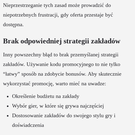
Nieprzestrzeganie tych zasad może prowadzić do
niepotrzebnych frustracji, gdy oferta przestaje być
dostępna.
Brak odpowiedniej strategii zakładów
Inny powszechny błąd to brak przemyślanej strategii
zakładów. Używanie kodu promocyjnego to nie tylko
“łatwy” sposób na zdobycie bonusów. Aby skutecznie
wykorzystać promocję, warto mieć na uwadze:
Określenie budżetu na zakłady
Wybór gier, w które się grywa najczęściej
Dostosowanie zakładów do swojego stylu gry i
doświadczenia