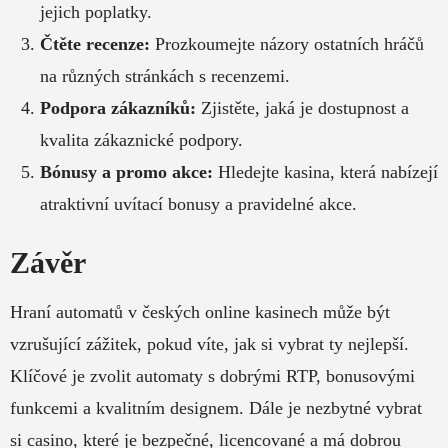
jejich poplatky.
Čtěte recenze:
Prozkoumejte názory ostatních hráčů
na různých stránkách s recenzemi.
Podpora zákazníků:
Zjistěte, jaká je dostupnost a
kvalita zákaznické podpory.
Bónusy a promo akce:
Hledejte kasina, která nabízejí
atraktivní uvítací bonusy a pravidelné akce.
Závěr
Hraní automatů v českých online kasinech může být
vzrušující zážitek, pokud víte, jak si vybrat ty nejlepší.
Klíčové je zvolit automaty s dobrými RTP, bonusovými
funkcemi a kvalitním designem. Dále je nezbytné vybrat
si casino, které je bezpečné, licencované a má dobrou