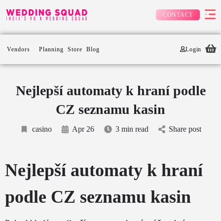
CONTACT
Vendors
Planning
Store
Blog
Login
Nejlepší automaty k hraní podle
CZ seznamu kasin
casino
Apr 26
3 min read
Share post
Nejlepší automaty k hraní
podle CZ seznamu kasin