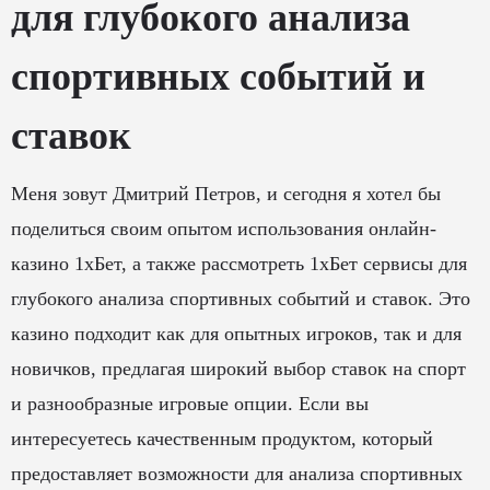
для глубокого анализа
спортивных событий и
ставок
Меня зовут Дмитрий Петров, и сегодня я хотел бы
поделиться своим опытом использования онлайн-
казино 1хБет, а также рассмотреть 1хБет сервисы для
глубокого анализа спортивных событий и ставок. Это
казино подходит как для опытных игроков, так и для
новичков, предлагая широкий выбор ставок на спорт
и разнообразные игровые опции. Если вы
интересуетесь качественным продуктом, который
предоставляет возможности для анализа спортивных