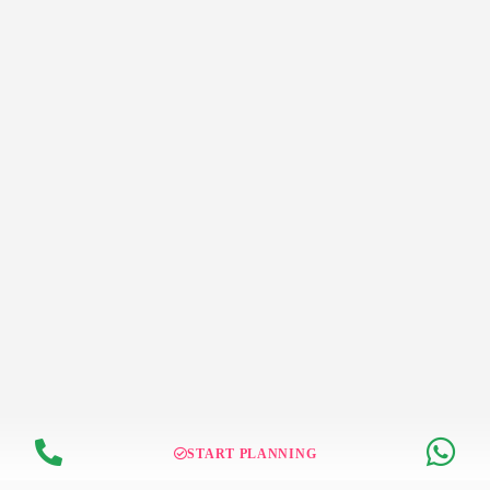
START PLANNING