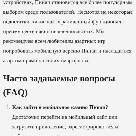
устройствах, Пинап становится все более популярным
выбором среди пользователей. Несмотря на некоторые
недостатки, такие как ограниченный функционал,
преимущества явно перевешивают их. Мы
рекомендуем всем любителям азартных игр
попробовать мобильную версию Пинап и насладиться
азартом прямо на своих смартфонах.
Часто задаваемые вопросы
(FAQ)
Как зайти в мобильное казино Пинап?
Достаточно перейти на мобильный сайт или
загрузить приложение, зарегистрироваться и