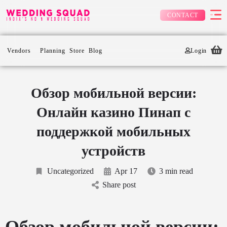
CONTACT
Vendors
Planning
Store
Blog
Login
Обзор мобильной версии:
Онлайн казино Пинап с
поддержкой мобильных
устройств
Uncategorized
Apr 17
3 min read
Share post
Обзор мобильной версии: