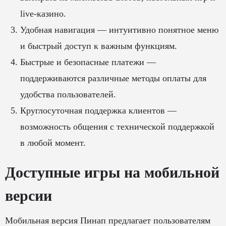
live-казино.
Удобная навигация — интуитивно понятное меню
и быстрый доступ к важным функциям.
Быстрые и безопасные платежи —
поддерживаются различные методы оплаты для
удобства пользователей.
Круглосуточная поддержка клиентов —
возможность общения с технической поддержкой
в любой момент.
Доступные игры на мобильной
версии
Мобильная версия Пинап предлагает пользователям