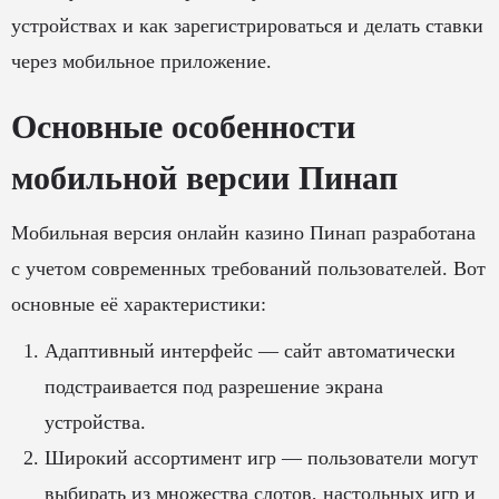
устройствах и как зарегистрироваться и делать ставки
через мобильное приложение.
Основные особенности
мобильной версии Пинап
Мобильная версия онлайн казино Пинап разработана
с учетом современных требований пользователей. Вот
основные её характеристики:
Адаптивный интерфейс — сайт автоматически
подстраивается под разрешение экрана
устройства.
Широкий ассортимент игр — пользователи могут
выбирать из множества слотов, настольных игр и