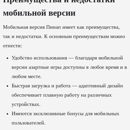
мобильной версии
Мобильная версия Пинап имеет как преимущества,
так и недостатки. К основным преимуществам можно
отнести:
Удобство использования — благодаря мобильной
версии азартные игры доступны в любое время и в
любом месте.
Быстрая загрузка и работа — адаптивный дизайн
обеспечивает плавную работу на различных
устройствах.
Имеются эксклюзивные бонусы для мобильных
пользователей.