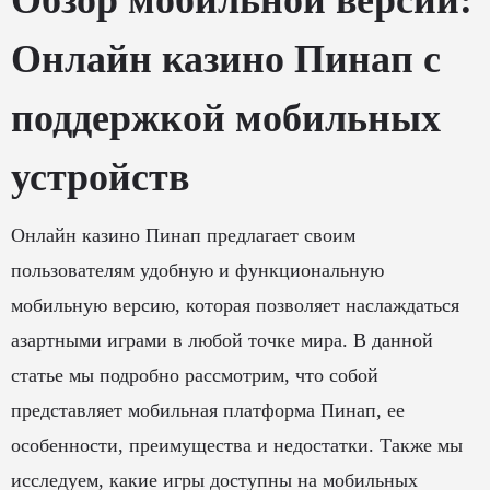
Онлайн казино Пинап с
поддержкой мобильных
устройств
Онлайн казино Пинап предлагает своим
пользователям удобную и функциональную
мобильную версию, которая позволяет наслаждаться
азартными играми в любой точке мира. В данной
статье мы подробно рассмотрим, что собой
представляет мобильная платформа Пинап, ее
особенности, преимущества и недостатки. Также мы
исследуем, какие игры доступны на мобильных