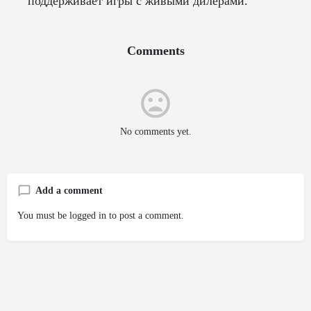
поддерживает игры с живыми дилерами.
Comments
No comments yet.
Add a comment
You must be
logged in
to post a comment.