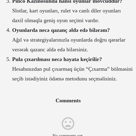
Pinco Kazinosunda hansı oyunlar mövcuddur?
Slotlar, kart oyunları, rulet və canlı diler oyunları
daxil olmaqla geniş oyun seçimi vardır.
Oyunlarda necə qazanç əldə edə bilərəm?
Ağıl və strategiyalarınızla oyunlarda doğru qərarlar
verərək qazanc əldə edə bilərsiniz.
Pula çıxarılması necə həyata keçirilir?
Hesabınızdan pul çıxarmaq üçün “Çıxarma” bölməsini
seçib istədiyiniz ödəmə metodunu seçməlisiniz.
Comments
No comments yet.