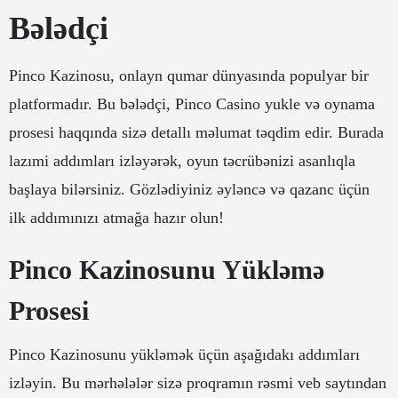
Bələdçi
Pinco Kazinosu, onlayn qumar dünyasında populyar bir
platformadır. Bu bələdçi, Pinco Casino yukle və oynama
prosesi haqqında sizə detallı məlumat təqdim edir. Burada
lazımi addımları izləyərək, oyun təcrübənizi asanlıqla
başlaya bilərsiniz. Gözlədiyiniz əyləncə və qazanc üçün
ilk addımınızı atmağa hazır olun!
Pinco Kazinosunu Yükləmə
Prosesi
Pinco Kazinosunu yükləmək üçün aşağıdakı addımları
izləyin. Bu mərhələlər sizə proqramın rəsmi veb saytından