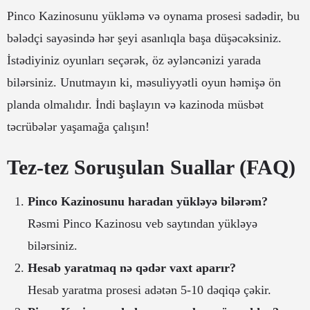
Pinco Kazinosunu yükləmə və oynama prosesi sadədir, bu
bələdçi sayəsində hər şeyi asanlıqla başa düşəcəksiniz.
İstədiyiniz oyunları seçərək, öz əyləncənizi yarada
bilərsiniz. Unutmayın ki, məsuliyyətli oyun həmişə ön
planda olmalıdır. İndi başlayın və kazinoda müsbət
təcrübələr yaşamağa çalışın!
Tez-tez Soruşulan Suallar (FAQ)
Pinco Kazinosunu haradan yükləyə bilərəm?
Rəsmi Pinco Kazinosu veb saytından yükləyə
bilərsiniz.
Hesab yaratmaq nə qədər vaxt aparır?
Hesab yaratma prosesi adətən 5-10 dəqiqə çəkir.