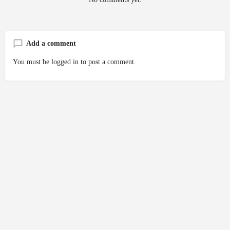
Add a comment
You must be
logged in
to post a comment.