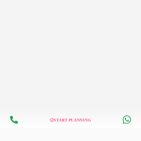
START PLANNING