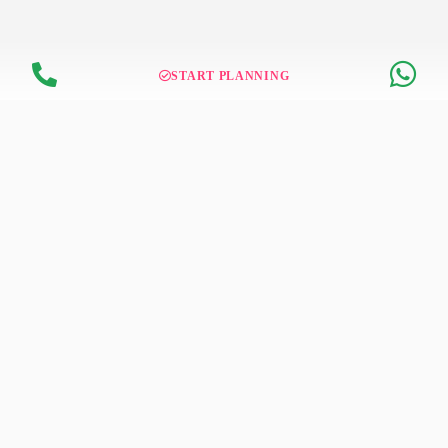
START PLANNING
Dedicated Wedding Store
Browse thousands of products & Services find for your wedding
WEDDING STORE