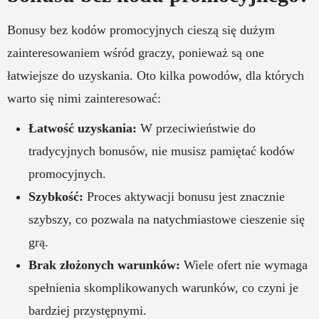
Bonusy bez kodów promocyjnych cieszą się dużym
zainteresowaniem wśród graczy, ponieważ są one
łatwiejsze do uzyskania. Oto kilka powodów, dla których
warto się nimi zainteresować:
Łatwość uzyskania:
W przeciwieństwie do
tradycyjnych bonusów, nie musisz pamiętać kodów
promocyjnych.
Szybkość:
Proces aktywacji bonusu jest znacznie
szybszy, co pozwala na natychmiastowe cieszenie się
grą.
Brak złożonych warunków:
Wiele ofert nie wymaga
spełnienia skomplikowanych warunków, co czyni je
bardziej przystępnymi.