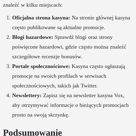
znaleźć w kilku miejscach:
Oficjalna strona kasyna:
Na stronie głównej kasyna
często publikowane są aktualne promocje.
Blogi hazardowe:
Sprawdź blogi oraz strony
poświęcone hazardowi, gdzie często można znaleźć
szczegółowe recenzje bonusów.
Portale społecznościowe:
Kasyna często ogłaszają
promocje na swoich profilach w serwisach
społecznościowych, takich jak
Twitter
.
Newslettery:
Zapisz się na newsletter kasyna Vox,
aby otrzymywać informacje o bieżących promocjach
prosto na swoją skrzynkę.
Podsumowanie