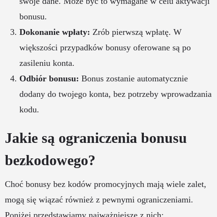
swoje dane. Może być to wymagane w celu aktywacji
bonusu.
Dokonanie wpłaty:
Zrób pierwszą wpłatę. W
większości przypadków bonusy oferowane są po
zasileniu konta.
Odbiór bonusu:
Bonus zostanie automatycznie
dodany do twojego konta, bez potrzeby wprowadzania
kodu.
Jakie są ograniczenia bonusu
bezkodowego?
Choć bonusy bez kodów promocyjnych mają wiele zalet,
mogą się wiązać również z pewnymi ograniczeniami.
Poniżej przedstawiamy najważniejsze z nich: