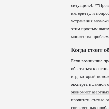
ситуации.4. **Пров
интернету, и попро
устранения возможн
этим простым шагам
множества проблем
Когда стоит о
Если возникшие про
обратиться к специ
игр, который помож
эксперта в данной 
экономист азартны
прочитать статью о
современных пробл