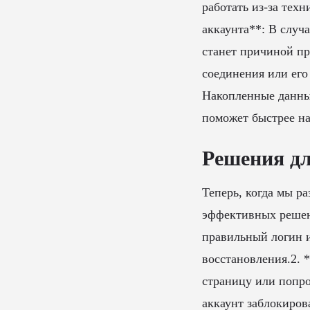
работать из-за тех
аккаунта**: В случ
станет причиной пр
соединения или его
Накопленные данны
поможет быстрее н
Решения дл
Теперь, когда мы р
эффективных решени
правильный логин и
восстановления.2. 
страницу или попро
аккаунт заблокиров