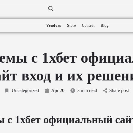
Vendors
Store
Contest
Blog
емы с 1хбет офици
айт вход и их решен
Uncategorized
Apr 20
3 min read
Share post
 с 1хбет официальный сайт