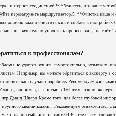
ерка интернет-соединения**: Убедитесь, что ваше устро
буйте перезагрузить маршрутизатор.5. **Очистка кэша и 
ых ошибок важно очистить кэш и cookies в настройках б
, можно значительно упростить процесс входа на сайт 1х
.
братиться к профессионалам?
блемы не удается решить самостоятельно, возможно, п
алистам. Например, вы можете обратиться к эксперту в о
ет понять ваш случай подробнее. Рекомендуем ознакоми
области, например, с записью в Twitter о казино-эксперт
х игр Дэвид Шварц
.Кроме того, для более глубокой инф
т крупного медиа-издания. Рекомендуем ознакомиться с 
емах онлайн-гемблинга на сайте
BBC
, где рассматриваю