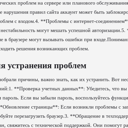
нических проблем на сервере или планового обслуживания
ае нарушения правил сайта аккаунт может быть заблокиро
облем с входом.4. **Проблемы с интернет-соединением*
 нестабильность могут мешать успешной авторизации.5. 
е в браузере могут вызывать ошибки при входе.Пониман
аходить решения возникающих проблем.
я устранения проблем
азобрали причины, важно знать, как их устранить. Вот не
й:1. **Проверка учетных данных**: Убедитесь, что вы
 пароль. Если вы забыли пароль, воспользуйтесь функци
**Обновление страницы**: Если возникли проблемы с заг
буйте перезагрузить браузер.3. **Обращение в техподде
ан, свяжитесь с технической поддержкой. Они помогут ра