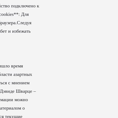
йство подключено к
cookies**: Для
раузера.Следуя
бет и избежать
ришло время
бласти азартных
ться с мнением
е Дэвиде Шварце –
ормации можно
материалом о
тся текущие