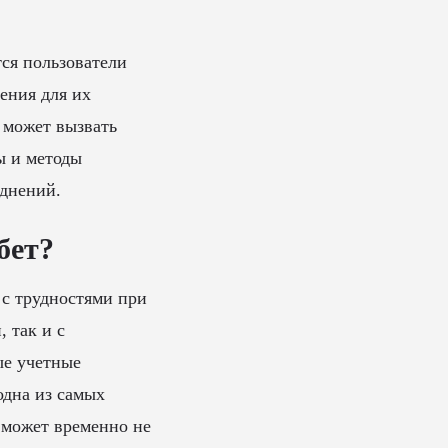
ся пользователи
ения для их
 может вызвать
ы и методы
уднений.
бет?
 с трудностями при
 так и с
ые учетные
одна из самых
 может временно не