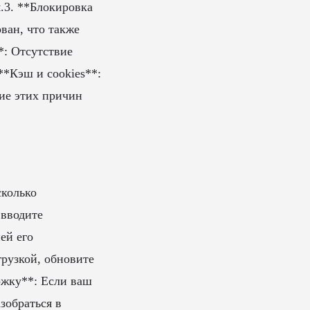
.3. **Блокировка
ван, что также
*: Отсутствие
**Кэш и cookies**:
ие этих причин
сколько
 вводите
ей его
рузкой, обновите
ржку**: Если ваш
зобраться в