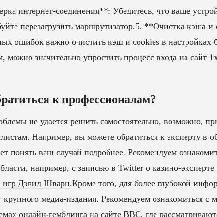
ерка интернет-соединения**: Убедитесь, что ваше устро
буйте перезагрузить маршрутизатор.5. **Очистка кэша и 
ых ошибок важно очистить кэш и cookies в настройках б
, можно значительно упростить процесс входа на сайт 1х
.
братиться к профессионалам?
блемы не удается решить самостоятельно, возможно, п
алистам. Например, вы можете обратиться к эксперту в о
ет понять ваш случай подробнее. Рекомендуем ознакоми
области, например, с записью в Twitter о казино-эксперт
х игр Дэвид Шварц
.Кроме того, для более глубокой инф
т крупного медиа-издания. Рекомендуем ознакомиться с 
емах онлайн-гемблинга на сайте
BBC
, где рассматриваю