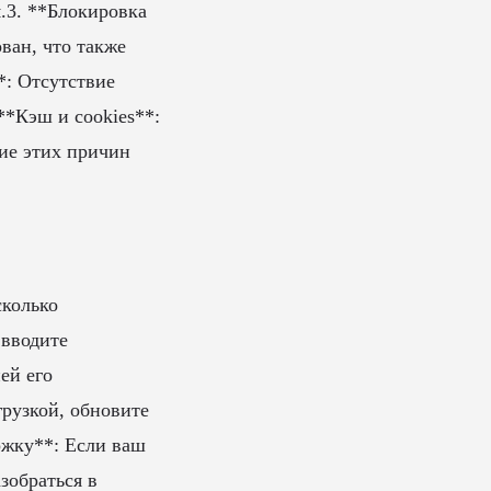
.3. **Блокировка
ван, что также
*: Отсутствие
**Кэш и cookies**:
ие этих причин
сколько
 вводите
ей его
рузкой, обновите
ржку**: Если ваш
зобраться в