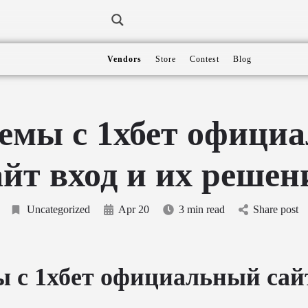
Vendors
Store
Contest
Blog
емы с 1хбет офици
айт вход и их решен
Uncategorized
Apr 20
3 min read
Share post
 с 1хбет официальный сайт