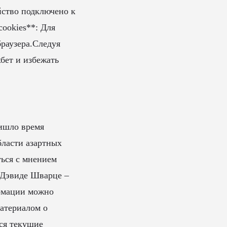
йство подключено к
cookies**: Для
раузера.Следуя
бет и избежать
ришло время
бласти азартных
ться с мнением
е Дэвиде Шварце –
ормации можно
материалом о
тся текущие