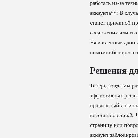
работать из-за тех
аккаунта**: В случ
станет причиной пр
соединения или его
Накопленные данны
поможет быстрее н
Решения дл
Теперь, когда мы р
эффективных решени
правильный логин и
восстановления.2. 
страницу или попро
аккаунт заблокиров