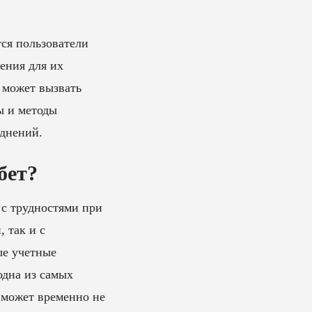
ся пользователи
ения для их
 может вызвать
ы и методы
уднений.
бет?
 с трудностями при
 так и с
ые учетные
одна из самых
 может временно не