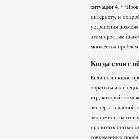
ситуации.4. **Пров
интернету, и попро
устранения возможн
этим простым шагам
множества проблем
Когда стоит о
Если возникшие про
обратиться к специ
игр, который помож
эксперта в данной 
экономист азартны
прочитать статью о
современных пробл