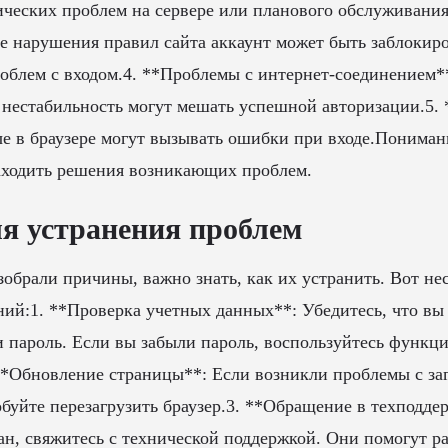
нических проблем на сервере или планового обслуживания
ае нарушения правил сайта аккаунт может быть заблокиро
облем с входом.4. **Проблемы с интернет-соединением*
 нестабильность могут мешать успешной авторизации.5. 
е в браузере могут вызывать ошибки при входе.Пониман
аходить решения возникающих проблем.
я устранения проблем
азобрали причины, важно знать, как их устранить. Вот не
й:1. **Проверка учетных данных**: Убедитесь, что вы
 пароль. Если вы забыли пароль, воспользуйтесь функци
**Обновление страницы**: Если возникли проблемы с заг
буйте перезагрузить браузер.3. **Обращение в техподде
ан, свяжитесь с технической поддержкой. Они помогут ра