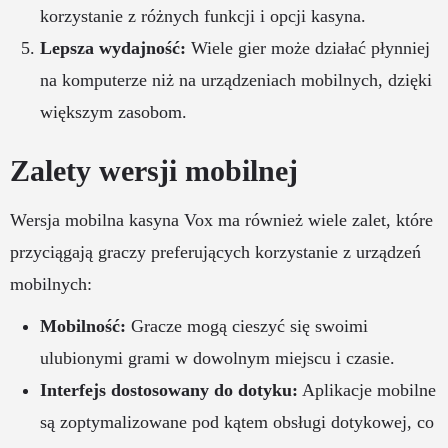
korzystanie z różnych funkcji i opcji kasyna.
Lepsza wydajność:
Wiele gier może działać płynniej
na komputerze niż na urządzeniach mobilnych, dzięki
większym zasobom.
Zalety wersji mobilnej
Wersja mobilna kasyna Vox ma również wiele zalet, które
przyciągają graczy preferujących korzystanie z urządzeń
mobilnych:
Mobilność:
Gracze mogą cieszyć się swoimi
ulubionymi grami w dowolnym miejscu i czasie.
Interfejs dostosowany do dotyku:
Aplikacje mobilne
są zoptymalizowane pod kątem obsługi dotykowej, co