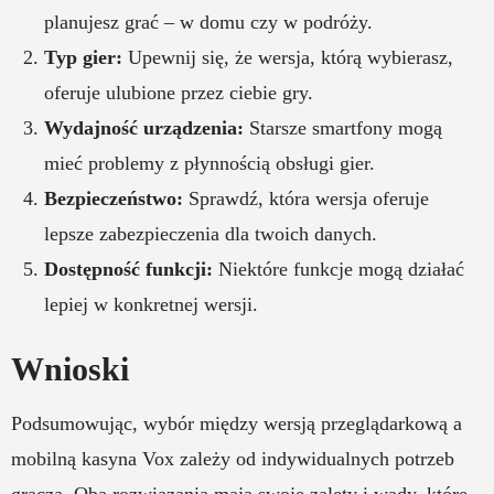
planujesz grać – w domu czy w podróży.
Typ gier:
Upewnij się, że wersja, którą wybierasz,
oferuje ulubione przez ciebie gry.
Wydajność urządzenia:
Starsze smartfony mogą
mieć problemy z płynnością obsługi gier.
Bezpieczeństwo:
Sprawdź, która wersja oferuje
lepsze zabezpieczenia dla twoich danych.
Dostępność funkcji:
Niektóre funkcje mogą działać
lepiej w konkretnej wersji.
Wnioski
Podsumowując, wybór między wersją przeglądarkową a
mobilną kasyna Vox zależy od indywidualnych potrzeb
gracza. Oba rozwiązania mają swoje zalety i wady, które