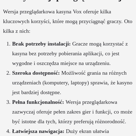
Wersja przeglądarkowa kasyna Vox oferuje kilka
kluczowych korzyści, które mogą przyciągnąć graczy. Oto
kilka z nich:
Brak potrzeby instalacji:
Gracze mogą korzystać z
kasyna bez potrzeby pobierania aplikacji, co jest
wygodne i oszczędza miejsce na urządzeniu.
Szeroka dostępność:
Możliwość grania na różnych
urządzeniach (komputery, laptopy) sprawia, że kasyno
jest bardziej dostępne.
Pełna funkcjonalność:
Wersja przeglądarkowa
zazwyczaj oferuje pełen zakres gier i funkcji, co może
być istotne dla tych, którzy preferują różnorodność.
Łatwiejsza nawigacja:
Duży ekran ułatwia