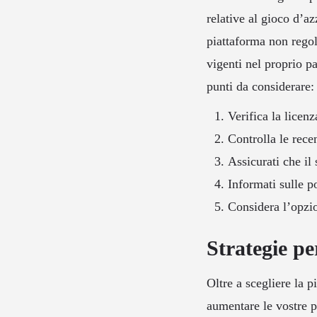
relative al gioco d’a
piattaforma non regol
vigenti nel proprio pa
punti da considerare:
Verifica la licenz
Controlla le recen
Assicurati che il s
Informati sulle po
Considera l’opzio
Strategie pe
Oltre a scegliere la p
aumentare le vostre p