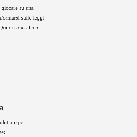
a giocare su una
formarsi sulle leggi
 Qui ci sono alcuni
a
adottare per
se: