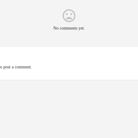
No comments yet.
o post a comment.