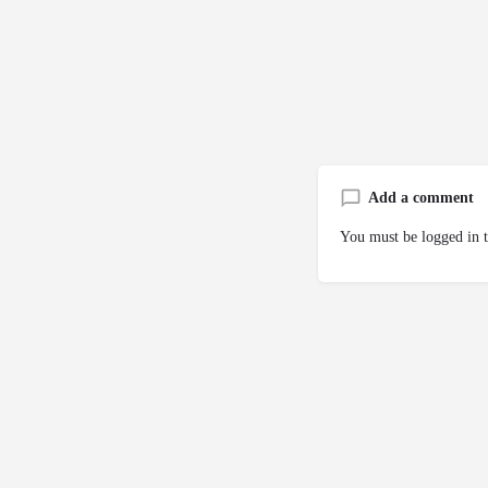
Add a comment
You must be
logged in
t