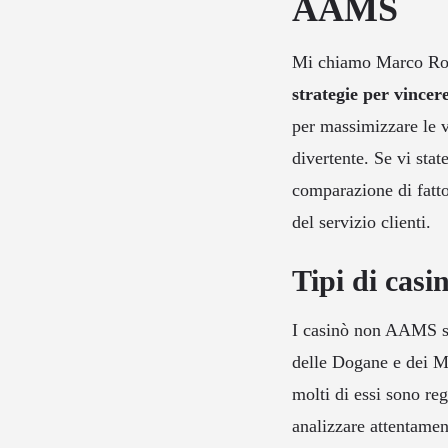
AAMS
Mi chiamo Marco Rossi
strategie per vince
per massimizzare le vo
divertente. Se vi stat
comparazione di fattor
del servizio clienti.
Tipi di casi
I casinò non AAMS son
delle Dogane e dei Mo
molti di essi sono re
analizzare attentamen