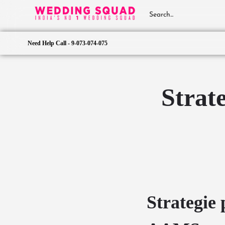
Need Help Call - 9-073-074-075
Strate
Strategie 