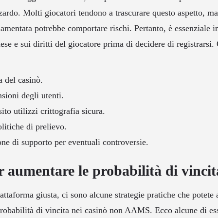
zzardo. Molti giocatori tendono a trascurare questo aspetto, m
amentata potrebbe comportare rischi. Pertanto, è essenziale in
ese e sui diritti del giocatore prima di decidere di registrarsi.
a del casinò.
sioni degli utenti.
ito utilizzi crittografia sicura.
litiche di prelievo.
ne di supporto per eventuali controversie.
r aumentare le probabilità di vincit
iattaforma giusta, ci sono alcune strategie pratiche che potete 
robabilità di vincita nei casinò non AAMS. Ecco alcune di es