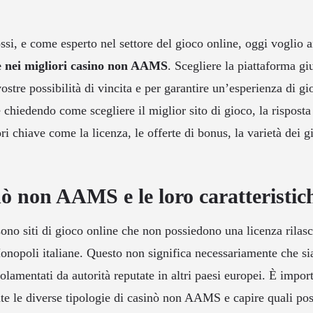
, e come esperto nel settore del gioco online, oggi voglio ai
re nei migliori casino non AAMS
. Scegliere la piattaforma g
stre possibilità di vincita e per garantire un’esperienza di gi
e chiedendo come scegliere il miglior sito di gioco, la risposta 
i chiave come la licenza, le offerte di bonus, la varietà dei gi
nò non AAMS e le loro caratteristic
o siti di gioco online che non possiedono una licenza rilasc
nopoli italiane. Questo non significa necessariamente che sia
golamentati da autorità reputate in altri paesi europei. È impor
te le diverse tipologie di casinò non AAMS e capire quali po