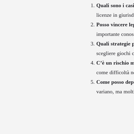
Quali sono i ca
licenze in giuris
Posso vincere l
importante conosc
Quali strategie
scegliere giochi c
C’è un rischio 
come difficoltà n
Come posso depo
variano, ma molti