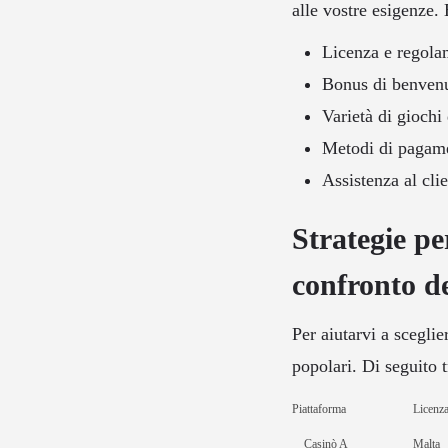
alle vostre esigenze.
Licenza e regola
Bonus di benven
Varietà di giochi 
Metodi di pagame
Assistenza al cli
Strategie p
confronto de
Per aiutarvi a scegli
popolari. Di seguito t
Piattaforma
Licenz
Casinò A
Malta