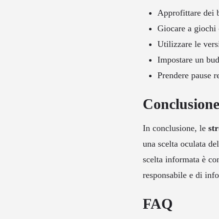
Approfittare dei
Giocare a giochi
Utilizzare le ver
Impostare un budg
Prendere pause re
Conclusion
In conclusione, le
st
una scelta oculata del
scelta informata è co
responsabile e di inf
FAQ