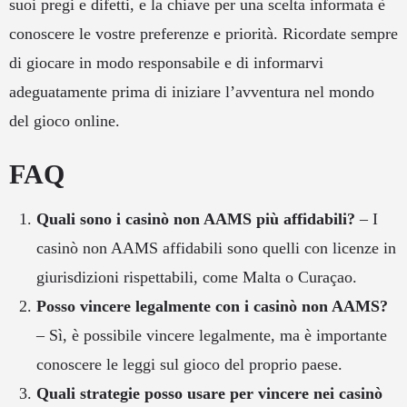
suoi pregi e difetti, e la chiave per una scelta informata è
conoscere le vostre preferenze e priorità. Ricordate sempre
di giocare in modo responsabile e di informarvi
adeguatamente prima di iniziare l’avventura nel mondo
del gioco online.
FAQ
Quali sono i casinò non AAMS più affidabili?
– I
casinò non AAMS affidabili sono quelli con licenze in
giurisdizioni rispettabili, come Malta o Curaçao.
Posso vincere legalmente con i casinò non AAMS?
– Sì, è possibile vincere legalmente, ma è importante
conoscere le leggi sul gioco del proprio paese.
Quali strategie posso usare per vincere nei casinò