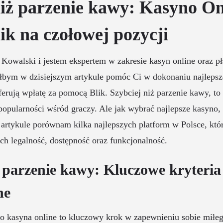
niż parzenie kawy: Kasyno On
ik na czołowej pozycji
owalski i jestem ekspertem w zakresie kasyn online oraz pł
ałbym w dzisiejszym artykule pomóc Ci w dokonaniu najleps
ferują wpłatę za pomocą Blik. Szybciej niż parzenie kawy, to
 popularności wśród graczy. Ale jak wybrać najlepsze kasyno,
rtykule porównam kilka najlepszych platform w Polsce, któr
ch legalność, dostępność oraz funkcjonalność.
ż parzenie kawy: Kluczowe kryteri
ne
 kasyna online to kluczowy krok w zapewnieniu sobie miłeg