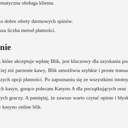
matyczna obsługa klienta.
zo dobre oferty darmowych spinów.
za liczba metod płatności.
nie
 które akceptuje wpłatę Blik, jest kluczowy dla uzyskania p
ej niż parzenie kawy, Blik umożliwia szybkie i proste transa
pszych opcji płatności. Po zapoznaniu się ze wszystkimi istotn
ch kasyn, gorąco polecam Kasyno A dla początkujących oraz
ych graczy. A pamiętaj, że zawsze warto czytać opinie i bły
e
kasyno online blik
.