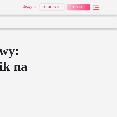
Sign in
CREATE
CONTACT
awy:
ik na