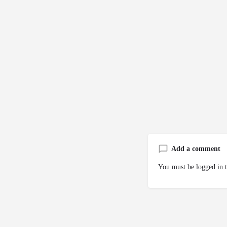
Add a comment
You must be
logged in
t