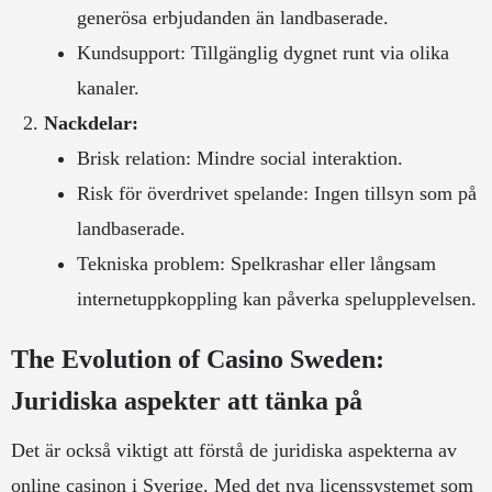
generösa erbjudanden än landbaserade.
Kundsupport: Tillgänglig dygnet runt via olika
kanaler.
Nackdelar:
Brisk relation: Mindre social interaktion.
Risk för överdrivet spelande: Ingen tillsyn som på
landbaserade.
Tekniska problem: Spelkrashar eller långsam
internetuppkoppling kan påverka spelupplevelsen.
The Evolution of Casino Sweden:
Juridiska aspekter att tänka på
Det är också viktigt att förstå de juridiska aspekterna av
online casinon i Sverige. Med det nya licenssystemet som