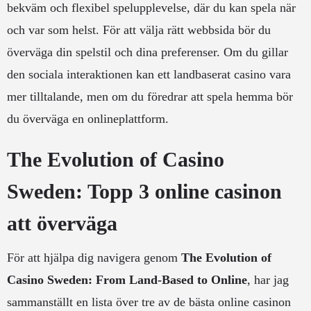
bekväm och flexibel spelupplevelse, där du kan spela när
och var som helst. För att välja rätt webbsida bör du
överväga din spelstil och dina preferenser. Om du gillar
den sociala interaktionen kan ett landbaserat casino vara
mer tilltalande, men om du föredrar att spela hemma bör
du överväga en onlineplattform.
The Evolution of Casino
Sweden: Topp 3 online casinon
att överväga
För att hjälpa dig navigera genom
The Evolution of
Casino Sweden: From Land-Based to Online
, har jag
sammanställt en lista över tre av de bästa online casinon