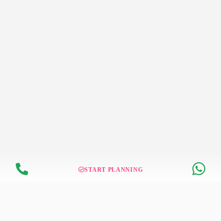
START PLANNING