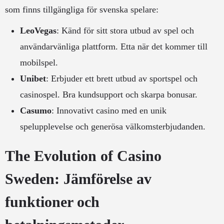
som finns tillgängliga för svenska spelare:
LeoVegas
: Känd för sitt stora utbud av spel och
användarvänliga plattform. Etta när det kommer till
mobilspel.
Unibet
: Erbjuder ett brett utbud av sportspel och
casinospel. Bra kundsupport och skarpa bonusar.
Casumo
: Innovativt casino med en unik
spelupplevelse och generösa välkomsterbjudanden.
The Evolution of Casino
Sweden: Jämförelse av
funktioner och