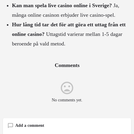
Kan man spela live casino online i Sverige?
Ja,
många online casinon erbjuder live casino-spel.
Hur lång tid tar det för att göra ett uttag från ett
online casino?
Uttagstid varierar mellan 1-5 dagar
beroende på vald metod.
Comments
No comments yet.
Add a comment