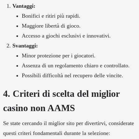
Vantaggi:
Bonifici e ritiri più rapidi.
Maggiore libertà di gioco.
Accesso a giochi esclusivi e innovativi.
Svantaggi:
Minor protezione per i giocatori.
Assenza di un regolamento chiaro e controllato.
Possibili difficoltà nel recupero delle vincite.
4. Criteri di scelta del miglior
casino non AAMS
Se state cercando il miglior sito per divertirvi, considerate
questi criteri fondamentali durante la selezione: