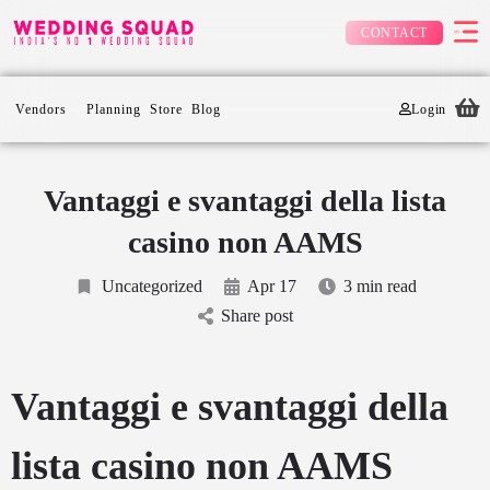
CONTACT
Vendors
Planning
Store
Blog
Login
Vantaggi e svantaggi della lista
casino non AAMS
Uncategorized
Apr 17
3 min read
Share post
Vantaggi e svantaggi della
lista casino non AAMS