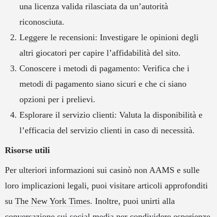
una licenza valida rilasciata da un’autorità
riconosciuta.
Leggere le recensioni: Investigare le opinioni degli
altri giocatori per capire l’affidabilità del sito.
Conoscere i metodi di pagamento: Verifica che i
metodi di pagamento siano sicuri e che ci siano
opzioni per i prelievi.
Esplorare il servizio clienti: Valuta la disponibilità e
l’efficacia del servizio clienti in caso di necessità.
Risorse utili
Per ulteriori informazioni sui casinò non AAMS e sulle
loro implicazioni legali, puoi visitare articoli approfonditi
su
The New York Times
. Inoltre, puoi unirti alla
conversazione sui social media per condividere esperienze