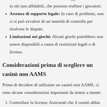
in siti non affidabili, che possono truffare i giocatori.
Assenza di supporto legale:
In caso di problemi, non
ci si può avvalere di un’autorità di controllo per
risolvere le dispute.
Limitazioni nei giochi:
Alcuni giochi potrebbero non
essere disponibili a causa di restrizioni legali o di
licenza.
Considerazioni prima di scegliere un
casinò non AAMS
Prima di decidere di utilizzare un casinò non AAMS, ci
sono alcune considerazioni importanti da tenere a mente:
Controllare la licenza: Assicurati che il casinò abbia