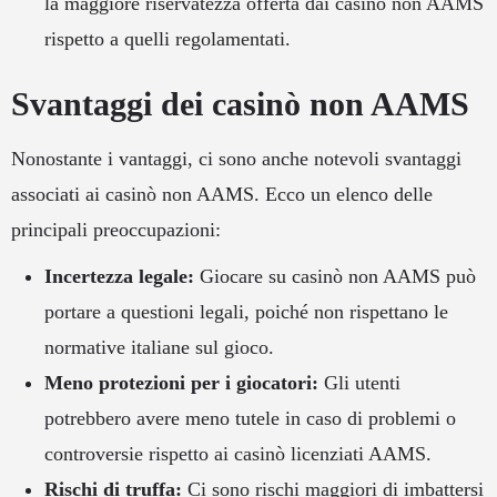
la maggiore riservatezza offerta dai casinò non AAMS
rispetto a quelli regolamentati.
Svantaggi dei casinò non AAMS
Nonostante i vantaggi, ci sono anche notevoli svantaggi
associati ai casinò non AAMS. Ecco un elenco delle
principali preoccupazioni:
Incertezza legale:
Giocare su casinò non AAMS può
portare a questioni legali, poiché non rispettano le
normative italiane sul gioco.
Meno protezioni per i giocatori:
Gli utenti
potrebbero avere meno tutele in caso di problemi o
controversie rispetto ai casinò licenziati AAMS.
Rischi di truffa:
Ci sono rischi maggiori di imbattersi