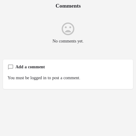
Comments
No comments yet.
Add a comment
You must be
logged in
to post a comment.