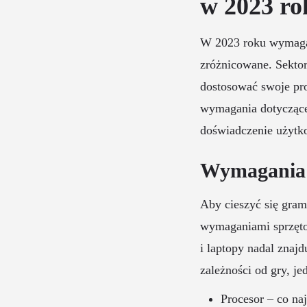
w 2023 ro
W 2023 roku wymagani
zróżnicowane. Sektor
dostosować swoje pr
wymagania dotyczące 
doświadczenie użyt
Wymagania 
Aby cieszyć się gra
wymaganiami sprzęto
i laptopy nadal znaj
zależności od gry, j
Procesor – co na