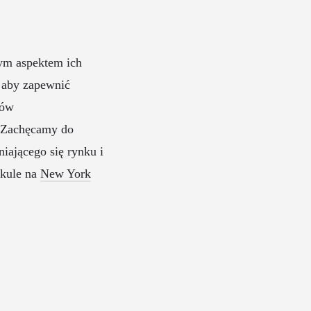
ym aspektem ich
 aby zapewnić
dów
. Zachęcamy do
iającego się rynku i
ykule na
New York