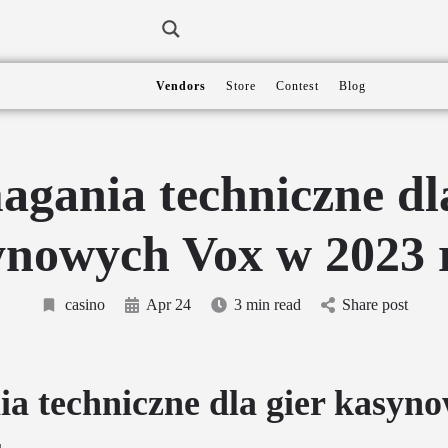
Vendors
Store
Contest
Blog
gania techniczne dla
ynowych Vox w 2023 
casino
Apr 24
3 min read
Share post
 techniczne dla gier kasyn