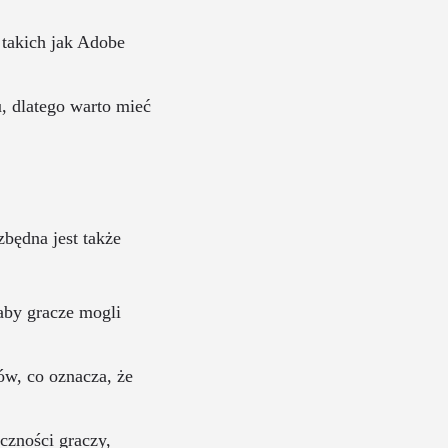
takich jak Adobe
, dlatego warto mieć
będna jest także
 aby gracze mogli
w, co oznacza, że
czności graczy,