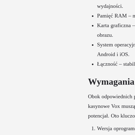
wydajności.
Pamięć RAM – mi
Karta graficzna
obrazu.
System operacyj
Android i iOS.
Łączność – stabi
Wymagania
Obok odpowiednich p
kasynowe Vox muszą 
potencjał. Oto klucz
Wersja oprogramo