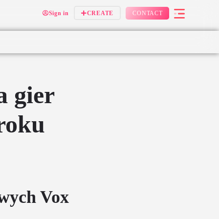
Sign in
CREATE
CONTACT
 gier
roku
owych Vox