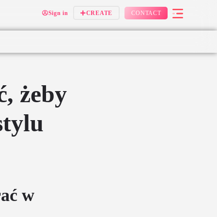
Sign in
CREATE
CONTACT
ć, żeby
tylu
rać w