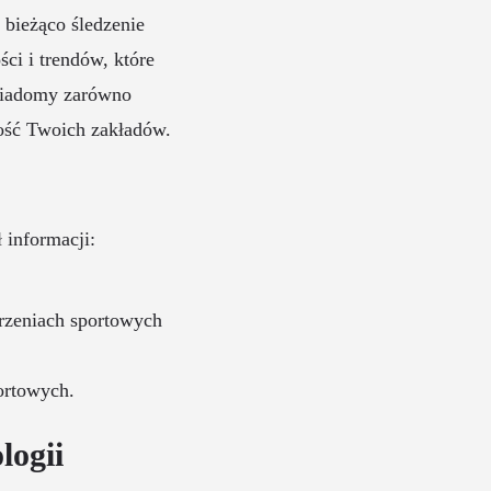
bieżąco śledzenie
i i trendów, które
wiadomy zarówno
ność Twoich zakładów.
 informacji:
arzeniach sportowych
ortowych.
logii