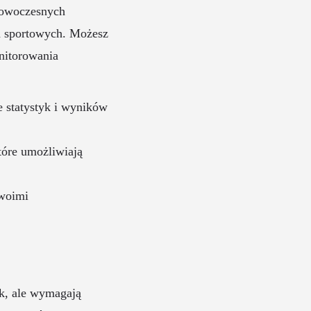
 nowoczesnych
h sportowych. Możesz
onitorowania
e statystyk i wyników
óre umożliwiają
swoimi
k, ale wymagają