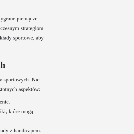
wygrane pieniądze.
oczesnym strategiom
kłady sportowe, aby
ch
w sportowych. Nie
stotnych aspektów:
enie.
iki, które mogą
kłady z handicapem.