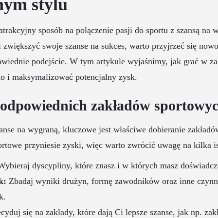
nym stylu
atrakcyjny sposób na połączenie pasji do sportu z szansą na 
i zwiększyć swoje szanse na sukces, warto przyjrzeć się now
wiednie podejście. W tym artykule wyjaśnimy, jak grać w za
o i maksymalizować potencjalny zysk.
 odpowiednich zakładów sportowy
anse na wygraną, kluczowe jest właściwe dobieranie zakładó
rtowe przyniesie zyski, więc warto zwrócić uwagę na kilka i
ybieraj dyscypliny, które znasz i w których masz doświadcz
k:
Zbadaj wyniki drużyn, formę zawodników oraz inne czynn
k.
yduj się na zakłady, które dają Ci lepsze szanse, jak np. za