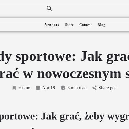
Vendors
Store
Contest
Blog
y sportowe: Jak gra
rać w nowoczesnym s
casino
Apr 18
3 min read
Share post
portowe: Jak grać, żeby wyg