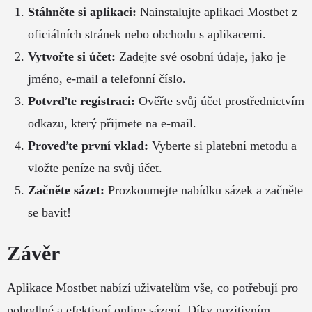
Stáhněte si aplikaci:
Nainstalujte aplikaci Mostbet z
oficiálních stránek nebo obchodu s aplikacemi.
Vytvořte si účet:
Zadejte své osobní údaje, jako je
jméno, e-mail a telefonní číslo.
Potvrďte registraci:
Ověřte svůj účet prostřednictvím
odkazu, který přijmete na e-mail.
Proveďte první vklad:
Vyberte si platební metodu a
vložte peníze na svůj účet.
Začněte sázet:
Prozkoumejte nabídku sázek a začněte
se bavit!
Závěr
Aplikace Mostbet nabízí uživatelům vše, co potřebují pro
pohodlné a efektivní online sázení. Díky pozitivním