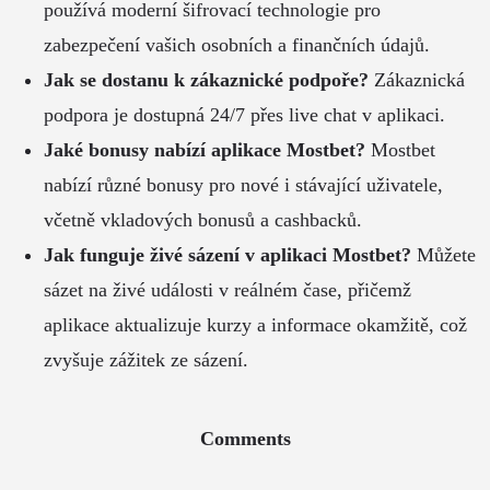
používá moderní šifrovací technologie pro
zabezpečení vašich osobních a finančních údajů.
Jak se dostanu k zákaznické podpoře?
Zákaznická
podpora je dostupná 24/7 přes live chat v aplikaci.
Jaké bonusy nabízí aplikace Mostbet?
Mostbet
nabízí různé bonusy pro nové i stávající uživatele,
včetně vkladových bonusů a cashbacků.
Jak funguje živé sázení v aplikaci Mostbet?
Můžete
sázet na živé události v reálném čase, přičemž
aplikace aktualizuje kurzy a informace okamžitě, což
zvyšuje zážitek ze sázení.
Comments