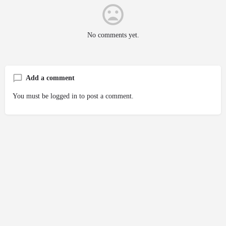
No comments yet.
Add a comment
You must be
logged in
to post a comment.