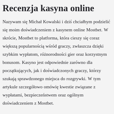
Recenzja kasyna online
Nazywam się Michał Kowalski i dziś chciałbym podzielić
się moim doświadczeniem z kasynem online Mostbet. W
skrócie, Mostbet to platforma, która cieszy się coraz
większą popularnością wśród graczy, zwłaszcza dzięki
szybkim wypłatom, różnorodności gier oraz korzystnym
bonusom. Kasyno jest odpowiednie zarówno dla
początkujących, jak i doświadczonych graczy, którzy
szukają sprawdzonego miejsca do rozgrywki. W tym
artykule szczegółowo omówię kwestie związane z
wypłatami, bezpieczeństwem oraz ogólnym
doświadczeniem z Mostbet.