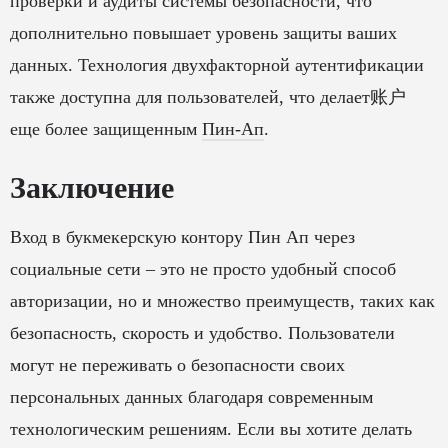
проверки и аудиты системы безопасности, что
дополнительно повышает уровень защиты ваших
данных. Технология двухфакторной аутентификации
также доступна для пользователей, что делает账户
еще более защищенным
Пин-Ап
.
Заключение
Вход в букмекерскую контору Пин Ап через
социальные сети – это не просто удобный способ
авторизации, но и множество преимуществ, таких как
безопасность, скорость и удобство. Пользователи
могут не переживать о безопасности своих
персональных данных благодаря современным
технологическим решениям. Если вы хотите делать