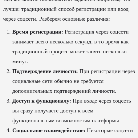
лучше: традиционный способ регистрации или вход
через соцсети. Разберем основные различия:
Время регистрации:
Регистрация через соцсети
занимает всего несколько секунд, в то время как
традиционный процесс может занять несколько
минут.
Подтверждение личности:
При регистрации через
социальные сети обычно не требуется
дополнительных подтверждений личности.
Доступ к функционалу:
При входе через соцсеть
вы сразу получаете доступ к всем
функциональным возможностям платформы.
Социальное взаимодействие:
Некоторые соцсети