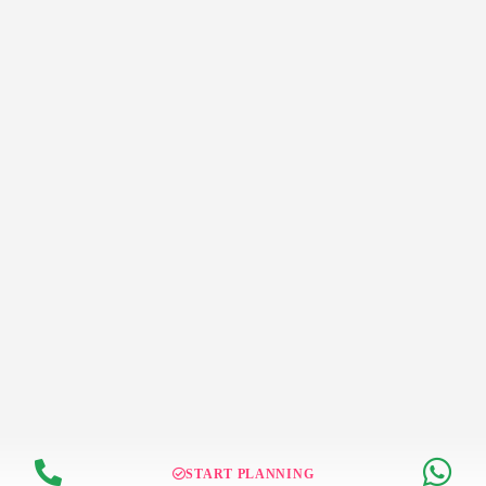
START PLANNING