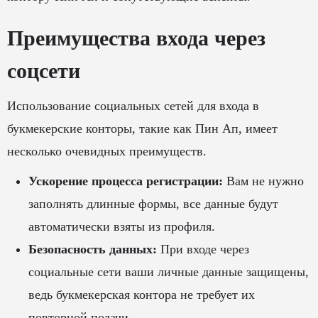
Преимущества входа через
соцсети
Использование социальных сетей для входа в
букмекерские конторы, такие как Пин Ап, имеет
несколько очевидных преимуществ.
Ускорение процесса регистрации:
Вам не нужно
заполнять длинные формы, все данные будут
автоматически взяты из профиля.
Безопасность данных:
При входе через
социальные сети ваши личные данные защищены,
ведь букмекерская контора не требует их
повторной подачи.