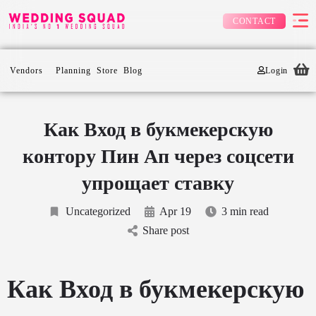
CONTACT
Vendors
Planning
Store
Blog
Login
Как Вход в букмекерскую
контору Пин Ап через соцсети
упрощает ставку
Uncategorized
Apr 19
3 min read
Share post
Как Вход в букмекерскую