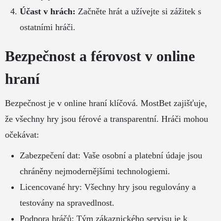
Účast v hrách:
Začněte hrát a užívejte si zážitek s
ostatními hráči.
Bezpečnost a férovost v online
hraní
Bezpečnost je v online hraní klíčová. MostBet zajišťuje,
že všechny hry jsou férové a transparentní. Hráči mohou
očekávat:
Zabezpečení dat: Vaše osobní a platební údaje jsou
chráněny nejmodernějšími technologiemi.
Licencované hry: Všechny hry jsou regulovány a
testovány na spravedlnost.
Podpora hráčů: Tým zákaznického servisu je k