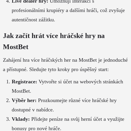
Live dealer hry:
Umožňují interakci s
profesionálními krupiéry a dalšími hráči, což zvyšuje
autentičnost zážitku.
Jak začít hrát více hráčské hry na
MostBet
Zahájení hra více hráčských her na MostBet je jednoduché
a přístupné. Sledujte tyto kroky pro úspěšný start:
Registrace:
Vytvořte si účet na webových stránkách
MostBet.
Výběr her:
Prozkoumejte různé více hráčské hry
dostupné v nabídce.
Vklady:
Přidejte peníze na svůj herní účet a využijte
bonusy pro nové hráče.