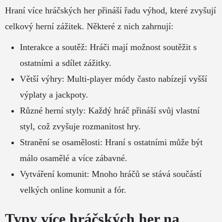
Hraní více hráčských her přináší řadu výhod, které zvyšují
celkový herní zážitek. Některé z nich zahrnují:
Interakce a soutěž: Hráči mají možnost soutěžit s
ostatními a sdílet zážitky.
Větší výhry: Multi-player módy často nabízejí vyšší
výplaty a jackpoty.
Různé herní styly: Každý hráč přináší svůj vlastní
styl, což zvyšuje rozmanitost hry.
Stranění se osamělosti: Hraní s ostatními může být
málo osamělé a více zábavné.
Vytváření komunit: Mnoho hráčů se stává součástí
velkých online komunit a fór.
Typy více hráčských her na