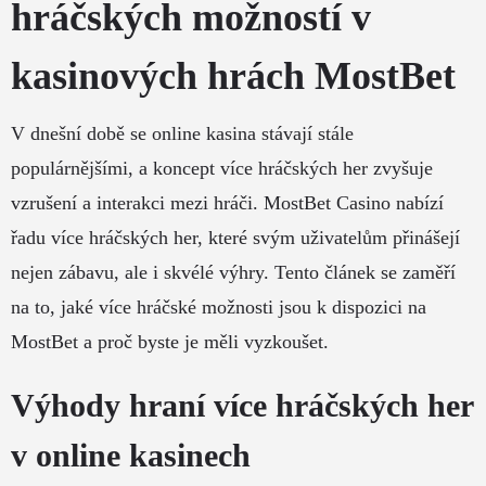
hráčských možností v
kasinových hrách MostBet
V dnešní době se online kasina stávají stále
populárnějšími, a koncept více hráčských her zvyšuje
vzrušení a interakci mezi hráči. MostBet Casino nabízí
řadu více hráčských her, které svým uživatelům přinášejí
nejen zábavu, ale i skvélé výhry. Tento článek se zaměří
na to, jaké více hráčské možnosti jsou k dispozici na
MostBet a proč byste je měli vyzkoušet.
Výhody hraní více hráčských her
v online kasinech