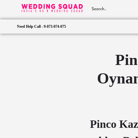
Need Help Call - 9-073-074-075
Pin
Oynam
Pinco Ka