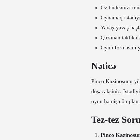
Öz büdcənizi müə
Oynamaq istədiyi
Yavaş-yavaş başl
Qazanan taktikala
Oyun formasını ya
Nəticə
Pinco Kazinosunu yük
düşəcəksiniz. İstədiy
oyun həmişə ön pland
Tez-tez Sor
Pinco Kazinosu