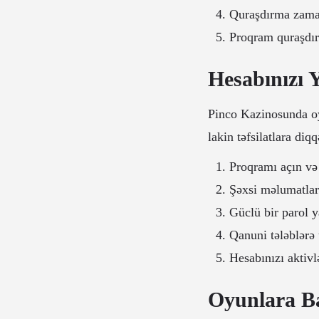
Quraşdırma zaman
Proqram quraşdırı
Hesabınızı 
Pinco Kazinosunda oy
lakin təfsilatlara di
Proqramı açın və
Şəxsi məlumatları
Güclü bir parol y
Qanuni tələblərə
Hesabınızı aktivl
Oyunlara Ba