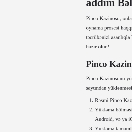
addım Bəl
Pinco Kazinosu, onla
oynama prosesi haqqı
təcrübənizi asanlıqla
hazır olun!
Pinco Kazin
Pinco Kazinosunu yük
saytından yüklənməsi 
Rəsmi Pinco Kazi
Yükləmə bölməsi
Android, və ya i
Yükləmə tamamlan