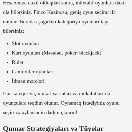
Hesabınıza daxil olduqdan sonra, müxtəlif oyunlara daxil
ola bilərsiniz. Pinco Kazinosu, geniş oyun seçimi ilə
tanınır. Burada aşağıdakı kateqoriya oyunları tapa
bilərsiniz:
Slot oyunları
Kart oyunları (Məsələn, poker, blackjack)
Rulet
Canlı diler oyunları
İdman mərcləri
Hər kateqoriya, unikal xassələri və mükafatları ilə
oyunçulara təqdim olunur. Oynamaq istədiyiniz oyunu
seçin və əyləncənin dadını çıxarın!
Qumar Strategiyaları və Tüyolar