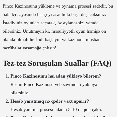
Pinco Kazinosunu yükləmə və oynama prosesi sadədir, bu
bələdçi sayəsində hər şeyi asanlıqla başa düşəcəksiniz.
İstədiyiniz oyunları seçərək, öz əyləncənizi yarada
bilərsiniz. Unutmayın ki, məsuliyyətli oyun həmişə ön
planda olmalıdır. İndi başlayın və kazinoda müsbət
təcrübələr yaşamağa çalışın!
Tez-tez Soruşulan Suallar (FAQ)
Pinco Kazinosunu haradan yükləyə bilərəm?
Rəsmi Pinco Kazinosu veb saytından yükləyə
bilərsiniz.
Hesab yaratmaq nə qədər vaxt aparır?
Hesab yaratma prosesi adətən 5-10 dəqiqə çəkir.