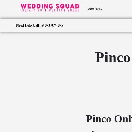
Need Help Call - 9-073-074-075
Pinco
Pinco Onl