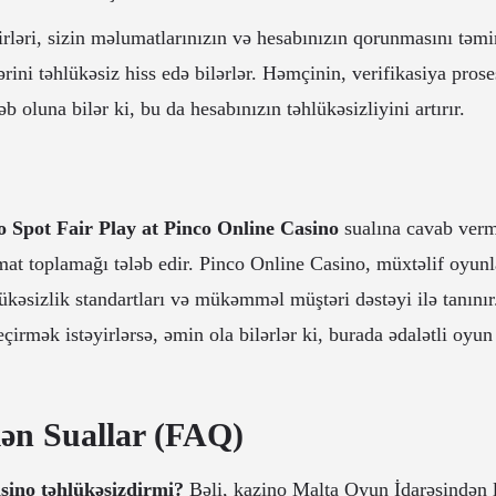
irləri, sizin məlumatlarınızın və hesabınızın qorunmasını təmin
rini təhlükəsiz hiss edə bilərlər. Həmçinin, verifikasiya pros
 oluna bilər ki, bu da hesabınızın təhlükəsizliyini artırır.
 Spot Fair Play at Pinco Online Casino
sualına cavab verm
at toplamağı tələb edir. Pinco Online Casino, müxtəlif oyunla
ükəsizlik standartları və mükəmməl müştəri dəstəyi ilə tanını
çirmək istəyirlərsə, əmin ola bilərlər ki, burada ədalətli oyun
lən Suallar (FAQ)
sino təhlükəsizdirmi?
Bəli, kazino Malta Oyun İdarəsindən l