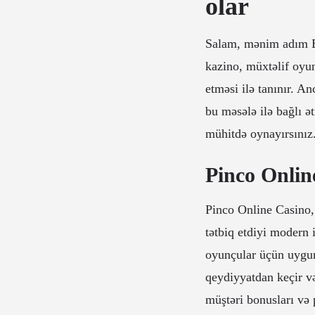
olar
Salam, mənim adım E
kazino, müxtəlif oyun
etməsi ilə tanınır. A
bu məsələ ilə bağlı ət
mühitdə oynayırsınız
Pinco Onlin
Pinco Online Casino, 
tətbiq etdiyi modern 
oyunçular üçün uygund
qeydiyyatdan keçir və
müştəri bonusları və 