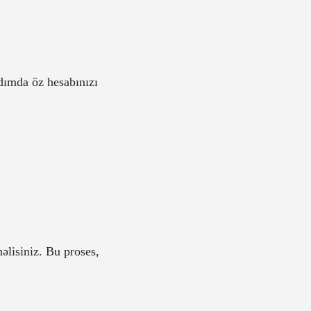
ddımda öz hesabınızı
əlisiniz. Bu proses,