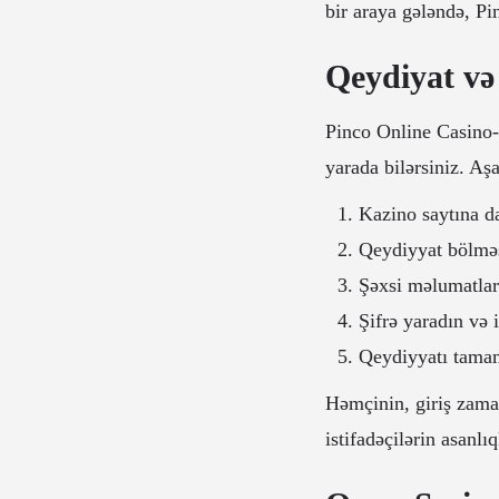
bir araya gələndə, P
Qeydiyat və 
Pinco Online Casino-d
yarada bilərsiniz. Aş
Kazino saytına da
Qeydiyyat bölməs
Şəxsi məlumatları
Şifrə yaradın və i
Qeydiyyatı tama
Həmçinin, giriş zaman
istifadəçilərin asanl