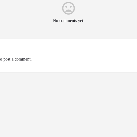
No comments yet.
o post a comment.