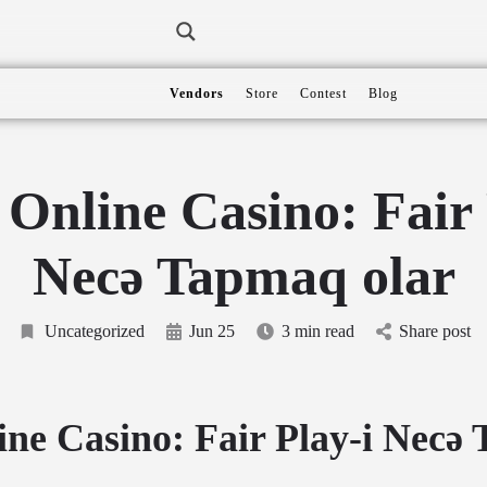
Vendors
Store
Contest
Blog
 Online Casino: Fair 
Necə Tapmaq olar
Uncategorized
Jun 25
3 min read
Share post
ine Casino: Fair Play-i Necə