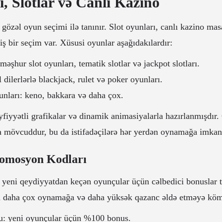
, Slotlar və Canlı Kazino
gözəl oyun seçimi ilə tanınır. Slot oyunları, canlı kazino mas
iş bir seçim var. Xüsusi oyunlar aşağıdakılardır:
məşhur slot oyunları, tematik slotlar və jackpot slotları.
 dilerlərlə blackjack, rulet və poker oyunları.
nları: keno, bakkara və daha çox.
fiyyətli grafikalar və dinamik animasiyalarla hazırlanmışdır.
a mövcuddur, bu da istifadəçilərə hər yerdən oynamağa imkan 
romosyon Kodları
 yeni qeydiyyatdan keçən oyunçular üçün cəlbedici bonuslar tə
n daha çox oynamağa və daha yüksək qazanc əldə etməyə köm
u: yeni oyunçular üçün %100 bonus.