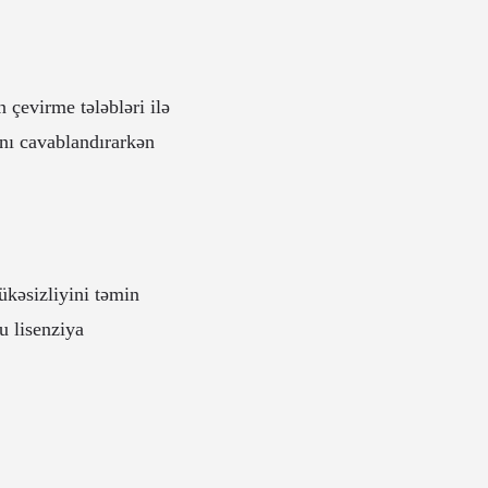
 çevirme tələbləri ilə
nı cavablandırarkən
ükəsizliyini təmin
u lisenziya