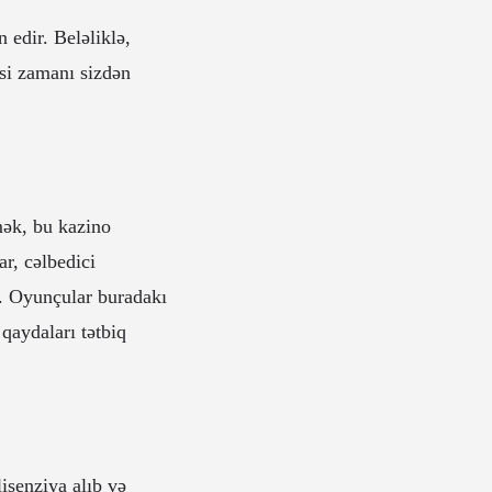
 edir. Beləliklə,
esi zamanı sizdən
ək, bu kazino
r, cəlbedici
r. Oyunçular buradakı
 qaydaları tətbiq
isenziya alıb və