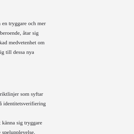
pa en tryggare och mer
lberoende, åtar sig
 ökad medvetenhet om
g till dessa nya
riktlinjer som syftar
 identitetsverifiering
 känna sig tryggare
e spelupplevelse.