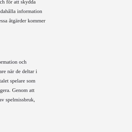
och för att skydda
andahålla information
Dessa åtgärder kommer
formation och
re när de deltar i
talet spelare som
 agera. Genom att
l av spelmissbruk,