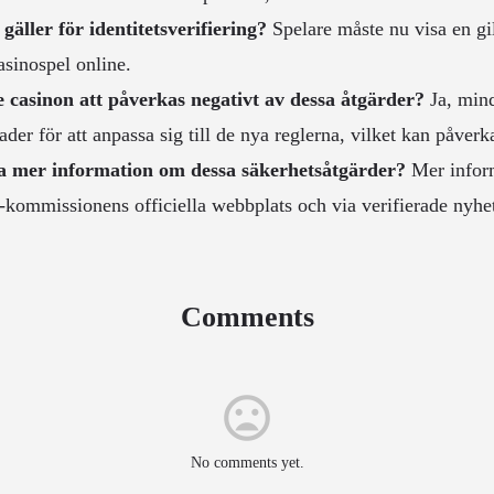
gäller för identitetsverifiering?
Spelare måste nu visa en gil
asinospel online.
asinon att påverkas negativt av dessa åtgärder?
Ja, mind
nader för att anpassa sig till de nya reglerna, vilket kan påver
ta mer information om dessa säkerhetsåtgärder?
Mer inform
-kommissionens officiella webbplats och via verifierade nyhet
Comments
No comments yet.