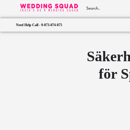
Need Help Call - 9-073-074-075
Säkerh
för S