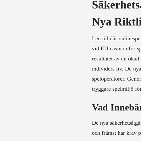
Säkerhets
Nya Riktl
I en tid där onlines
vid EU casinon för spe
resultatet av en öka
individers liv. De ny
speloperatörer. Genom
tryggare spelmiljö för
Vad Innebä
De nya säkerhetsåtgär
och främst har krav på