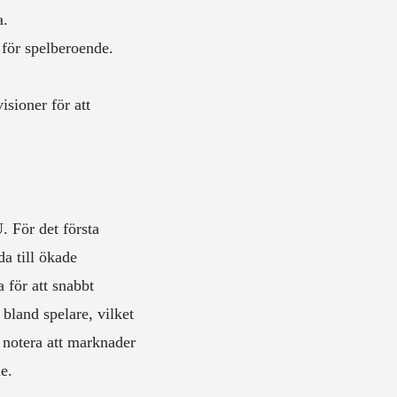
a.
för spelberoende.
sioner för att
. För det första
a till ökade
 för att snabbt
bland spelare, vilket
tt notera att marknader
e.