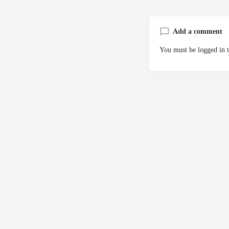
Add a comment
You must be
logged in
t