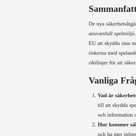
Sammanfattn
De nya säkerhetsåtgär
ansvarsfull spelmiljö
EU att skydda sina m
riskerna med spelande
riktlinjer för att säk
Vanliga Frå
Vad är säkerhet
till att skydda s
och information 
Hur kommer säk
och ha mer inform