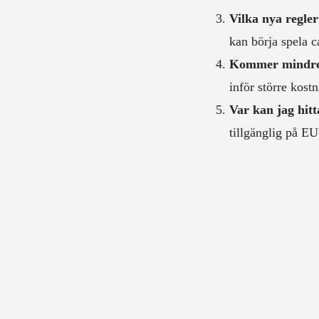
Vilka nya regler 
kan börja spela c
Kommer mindre c
inför större kost
Var kan jag hit
tillgänglig på EU