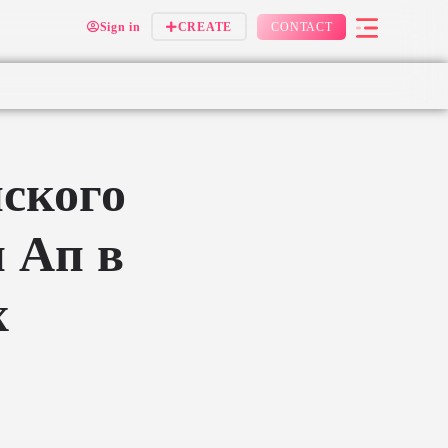
Sign in
CREATE
CONTACT
ского
 Ап в
х