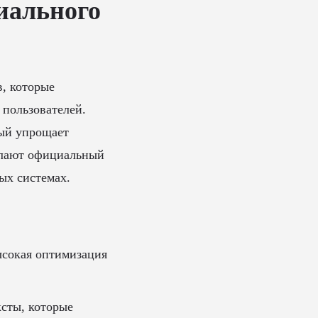
иального
, которые
 пользователей.
рый упрощает
елают официальный
ых системах.
ысокая оптимизация
сты, которые