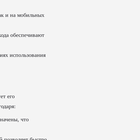
ак и на мобильных
ода обеспечивают
иях использования
ет его
одаря:
начены, что
й позволяет быстро