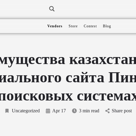
Vendors
Store
Contest
Blog
мущества казахстан
иального сайта Пин
поисковых система
Uncategorized
Apr 17
3 min read
Share post