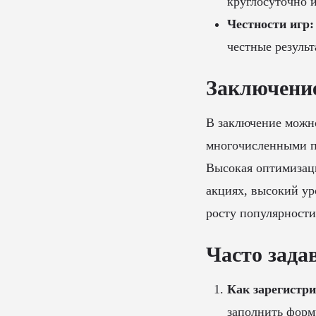
круглосуточно и
Честности игр:
честные результ
Заключени
В заключение можно
многочисленными п
Высокая оптимизаци
акциях, высокий ур
росту популярност
Часто зада
Как зарегистр
заполнить форм