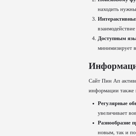
находить нужны
Интерактивным
взаимодействие
Доступным яз
минимизирует в
Информация
Сайт Пин Ап активн
информации также 
Регулярные об
увеличивает во
Разнообразие 
новым, так и п