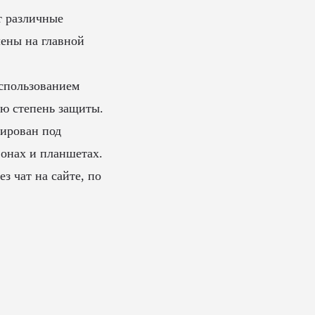
т различные
лены на главной
спользованием
ую степень защиты.
ирован под
фонах и планшетах.
з чат на сайте, по