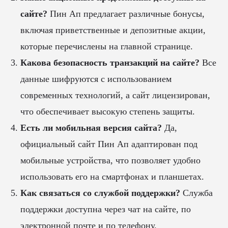
сайте?
Пин Ап предлагает различные бонусы,
включая приветственные и депозитные акции,
которые перечислены на главной странице.
Какова безопасность транзакций на сайте?
Все
данные шифруются с использованием
современных технологий, а сайт лицензирован,
что обеспечивает высокую степень защиты.
Есть ли мобильная версия сайта?
Да,
официальный сайт Пин Ап адаптирован под
мобильные устройства, что позволяет удобно
использовать его на смартфонах и планшетах.
Как связаться со службой поддержки?
Служба
поддержки доступна через чат на сайте, по
электронной почте и по телефону.