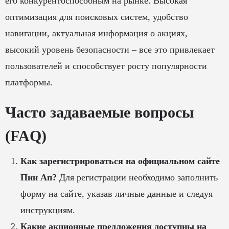
его конкурентоспособным на рынке. Высокая
оптимизация для поисковых систем, удобство
навигации, актуальная информация о акциях,
высокий уровень безопасности – все это привлекает
пользователей и способствует росту популярности
платформы.
Часто задаваемые вопросы
(FAQ)
Как зарегистрироваться на официальном сайте
Пин Ап?
Для регистрации необходимо заполнить
форму на сайте, указав личные данные и следуя
инструкциям.
Какие акционные предложения доступны на