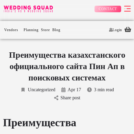
CONTACT
Vendors
Planning
Store
Blog
Login
Преимущества казахстанского
официального сайта Пин Ап в
поисковых системах
Uncategorized
Apr 17
3 min read
Share post
Преимущества