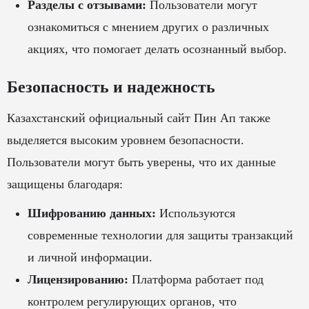
Разделы с отзывами:
Пользователи могут
ознакомиться с мнением других о различных
акциях, что помогает делать осознанный выбор.
Безопасность и надежность
Казахстанский официальный сайт Пин Ап также
выделяется высоким уровнем безопасности.
Пользователи могут быть уверены, что их данные
защищены благодаря:
Шифрованию данных:
Используются
современные технологии для защиты транзакций
и личной информации.
Лицензированию:
Платформа работает под
контролем регулирующих органов, что