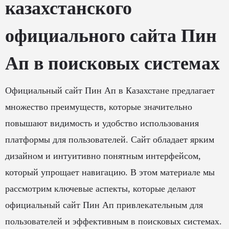
казахстанского
официального сайта Пин
Ап в поисковых системах
Официальный сайт Пин Ап в Казахстане предлагает
множество преимуществ, которые значительно
повышают видимость и удобство использования
платформы для пользователей. Сайт обладает ярким
дизайном и интуитивно понятным интерфейсом,
который упрощает навигацию. В этом материале мы
рассмотрим ключевые аспекты, которые делают
официальный сайт Пин Ап привлекательным для
пользователей и эффективным в поисковых системах.